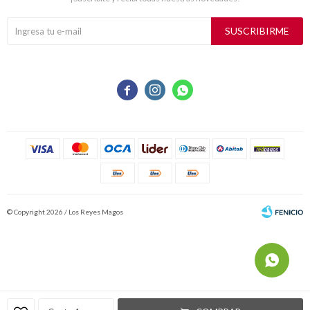
SUSCRIBIRME



© Copyright 2026 / Los Reyes Magos
Fenicio