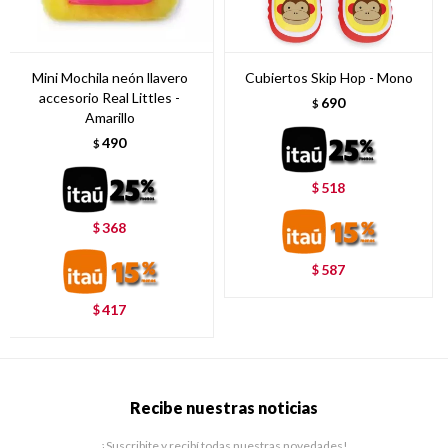
Mini Mochila neón llavero
Cubiertos Skip Hop - Mono
accesorio Real Littles -
690
$
Amarillo
490
$
518
$
368
$
587
$
417
$
Recibe nuestras noticias
¡Suscribite y recibí todas nuestras novedades!