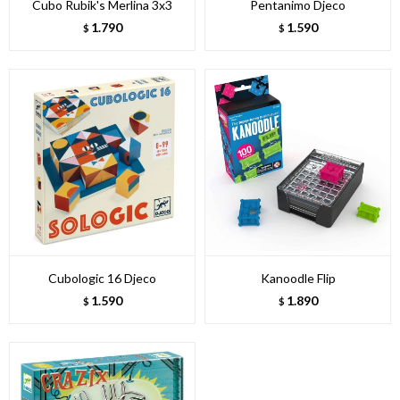
Cubo Rubik's Merlina 3x3
Pentanimo Djeco
1.790
1.590
$
$
Cubologic 16 Djeco
Kanoodle Flip
1.590
1.890
$
$