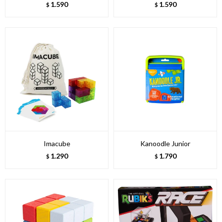
1.590
1.590
$
$
Imacube
Kanoodle Junior
1.290
1.790
$
$