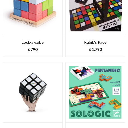
Lock-a-cube
Rubik's Race
790
1.790
$
$