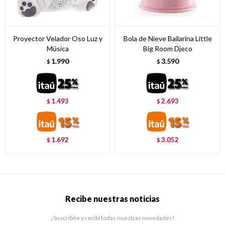
Proyector Velador Oso Luz y
Bola de Nieve Bailarina Little
Música
Big Room Djeco
1.990
3.590
$
$
1.493
2.693
$
$
1.692
3.052
$
$
Recibe nuestras noticias
¡Suscribite y recibí todas nuestras novedades!