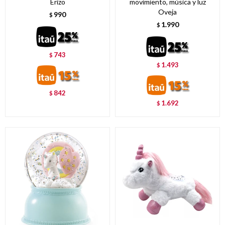
Erizo
movimiento, música y luz
Oveja
990
$
1.990
$
743
$
1.493
$
842
$
1.692
$