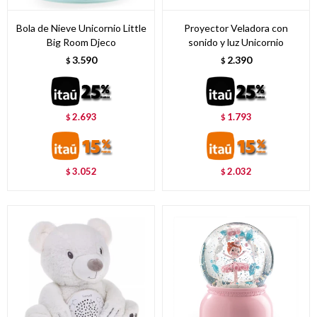
Bola de Nieve Unicornio Little
Proyector Veladora con
Big Room Djeco
sonido y luz Unicornio
3.590
2.390
$
$
2.693
1.793
$
$
3.052
2.032
$
$