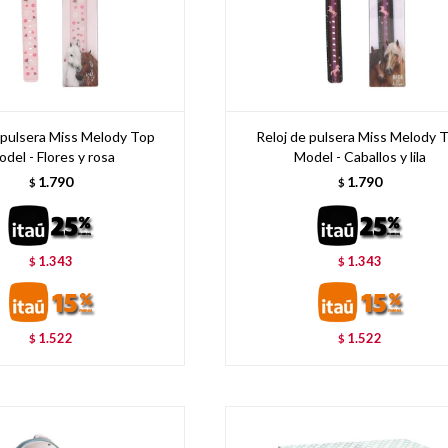
 pulsera Miss Melody Top
Reloj de pulsera Miss Melody 
del - Flores y rosa
Model - Caballos y lila
1.790
1.790
$
$
1.343
1.343
$
$
1.522
1.522
$
$