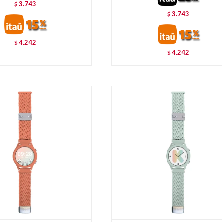
3.743
$
3.743
$
4.242
$
4.242
$