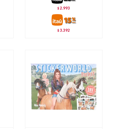
2.993
$
3.392
$