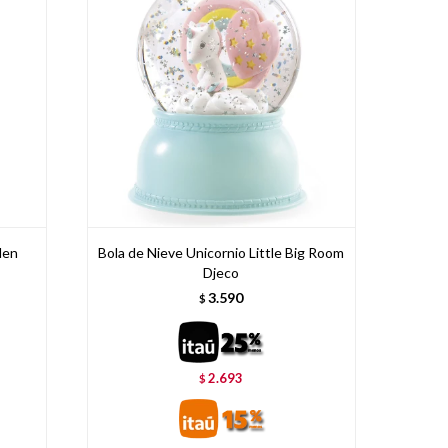
den
Bola de Nieve Unicornio Little Big Room
Djeco
3.590
$
2.693
$