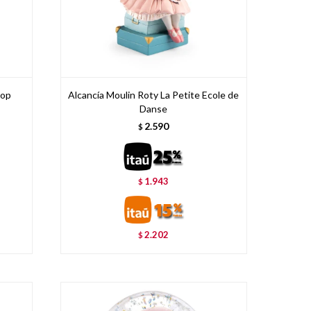
Top
Alcancía Moulin Roty La Petite Ecole de
Danse
2.590
$
1.943
$
2.202
$