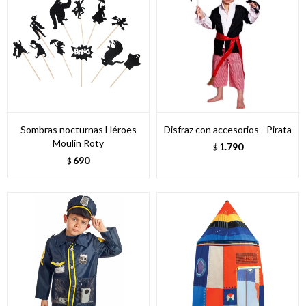
Sombras nocturnas Héroes
Disfraz con accesorios - Pirata
Moulin Roty
1.790
$
690
$