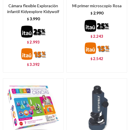
Cámara flexible Exploración
Mi primer microscopio Rosa
infantil Kidyexplore Kidywolf
2.990
$
3.990
$
2.243
$
2.993
$
2.542
$
3.392
$