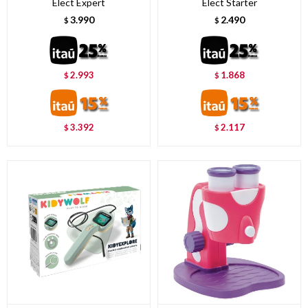
Elect Expert
Elect Starter
3.990
2.490
$
$
2.993
1.868
$
$
3.392
2.117
$
$