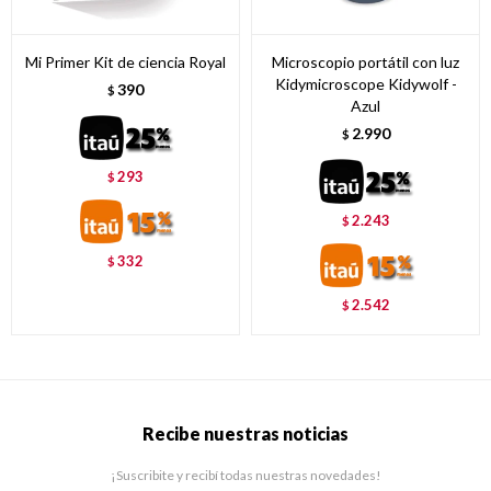
Mi Primer Kit de ciencia Royal
Microscopio portátil con luz
Kidymicroscope Kidywolf -
390
$
Azul
2.990
$
293
$
2.243
$
332
$
2.542
$
Recibe nuestras noticias
¡Suscribite y recibí todas nuestras novedades!