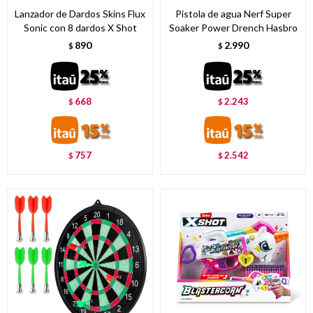
Lanzador de Dardos Skins Flux
Pistola de agua Nerf Super
Sonic con 8 dardos X Shot
Soaker Power Drench Hasbro
890
2.990
$
$
668
2.243
$
$
757
2.542
$
$