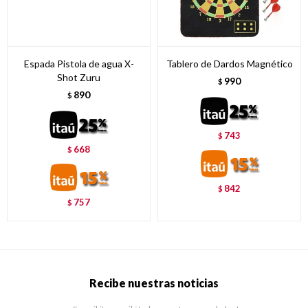
Espada Pistola de agua X-
Tablero de Dardos Magnético
Shot Zuru
990
$
890
$
743
$
668
$
842
$
757
$
Recibe nuestras noticias