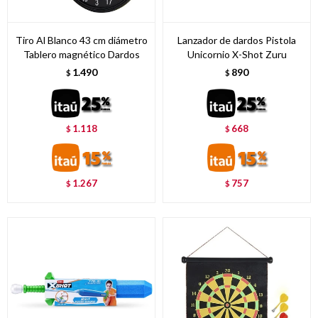
Tiro Al Blanco 43 cm diámetro
Lanzador de dardos Pistola
Tablero magnético Dardos
Unicornio X-Shot Zuru
1.490
890
$
$
1.118
668
$
$
1.267
757
$
$