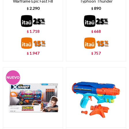
Warframe Epic Fast Fill
Typhoon Thunder
2.290
890
$
$
1.718
668
$
$
1.947
757
$
$