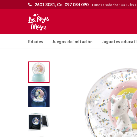
2601 3031, Cel 097 084 090
Lunes a sábados 10 a 19 hs. 
Edades
Juegos de imitación
Juguetes educat