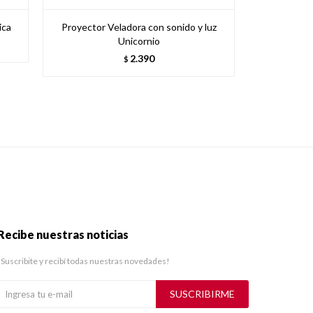
ica
Proyector Veladora con sonido y luz
Bola de Niev
Unicornio
2.390
$
Recibe nuestras noticias
¡Suscribite y recibí todas nuestras novedades!
SUSCRIBIRME