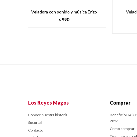
Veladora con sonido y música Erizo
Velad
990
$
Los Reyes Magos
Comprar
Conoce nuestra historia.
Beneficio ITAÚ P
2026
Sucursal
Como comprar
Contacto
Términos y cond