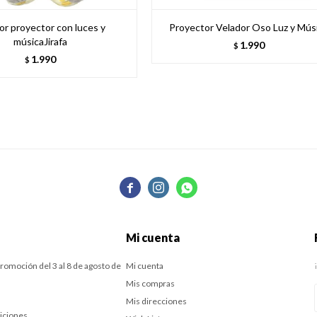
or proyector con luces y
Proyector Velador Oso Luz y Mús
músicaJirafa
1.990
$
1.990
$



Mi cuenta
romoción del 3 al 8 de agosto de
Mi cuenta
Mis compras
Mis direcciones
iciones