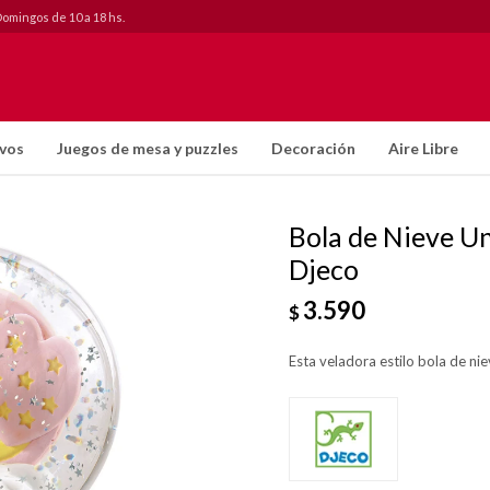
Domingos de 10 a 18 hs.
ivos
Juegos de mesa y puzzles
Decoración
Aire Libre
Bola de Nieve Un
Djeco
3.590
$
Esta veladora estilo bola de ni