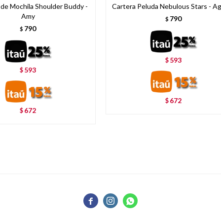
 de Mochila Shoulder Buddy -
Cartera Peluda Nebulous Stars - A
Amy
790
$
790
$
593
$
593
$
672
$
672
$


