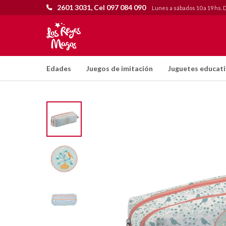
2601 3031, Cel 097 084 090
Lunes a sábados 10 a 19 hs. 
Edades
Juegos de imitación
Juguetes educat