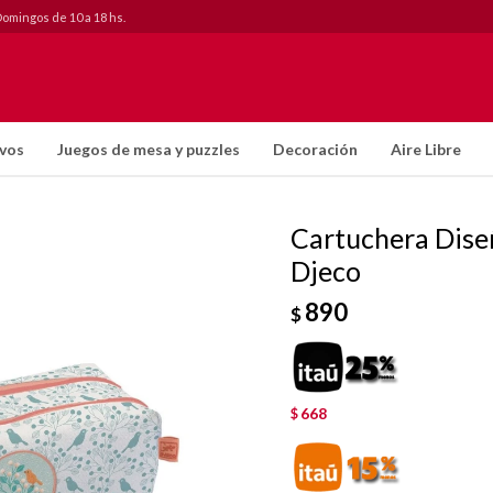
Domingos de 10 a 18 hs.
ivos
Juegos de mesa y puzzles
Decoración
Aire Libre
Cartuchera Dise
Djeco
890
$
668
$