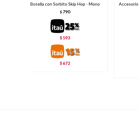
Botella con Sorbito Skip Hop - Mono
Accesorio
790
$
593
$
672
$