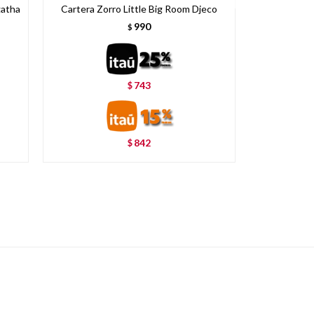
gatha
Cartera Zorro Little Big Room Djeco
Cartera Guep
990
$
743
$
842
$