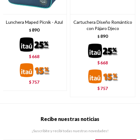
Lunchera Maped Picnik - Azul
Cartuchera Diseño Romántico
con Pájaro Djeco
890
$
890
$
668
$
668
$
757
$
757
$
Recibe nuestras noticias
¡Suscribite y recibí todas nuestras novedades!