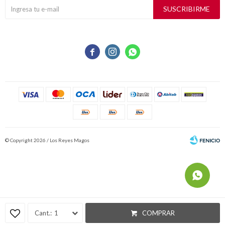
SUSCRIBIRME



© Copyright 2026 / Los Reyes Magos
Fenicio
1
COMPRAR