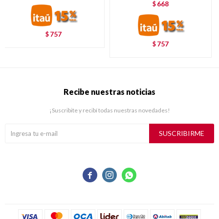
668
$
757
$
757
$
Recibe nuestras noticias
¡Suscribite y recibí todas nuestras novedades!
SUSCRIBIRME


