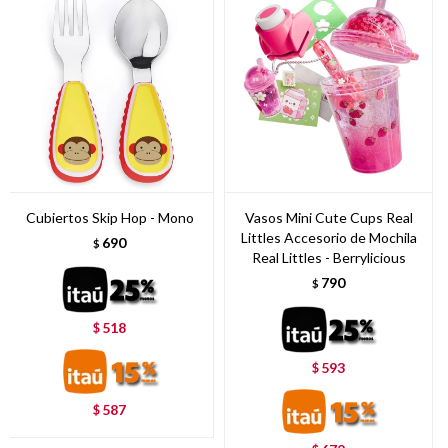
Cubiertos Skip Hop - Mono
Vasos Mini Cute Cups Real
Littles Accesorio de Mochila
690
$
Real Littles - Berrylicious
790
$
518
$
593
$
587
$