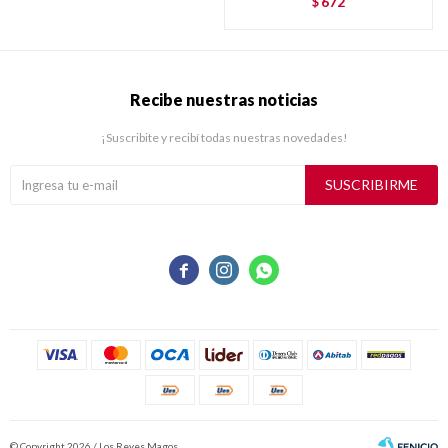
672
$
Recibe nuestras noticias
¡Suscribite y recibí todas nuestras novedades!
SUSCRIBIRME



© Copyright 2026 / Los Reyes Magos