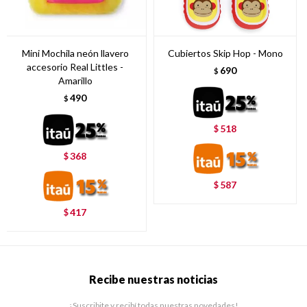
Mini Mochila neón llavero
Cubiertos Skip Hop - Mono
accesorio Real Littles -
690
$
Amarillo
490
$
518
$
368
$
587
$
417
$
Recibe nuestras noticias
¡Suscribite y recibí todas nuestras novedades!