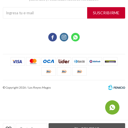
SUSCRIBIRME



© Copyright 2026 / Los Reyes Magos
Fenicio