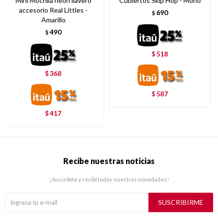
Mini Mochila neón llavero
Cubiertos Skip Hop - Mono
accesorio Real Littles -
690
$
Amarillo
490
$
518
$
368
$
587
$
417
$
Recibe nuestras noticias
¡Suscribite y recibí todas nuestras novedades!
SUSCRIBIRME