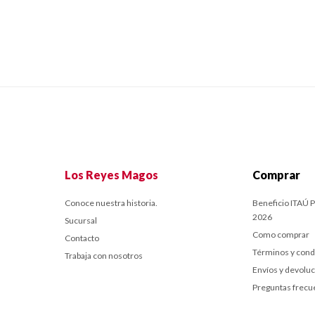
Los Reyes Magos
Comprar
Conoce nuestra historia.
Beneficio ITAÚ P
2026
Sucursal
Como comprar
Contacto
Términos y cond
Trabaja con nosotros
Envíos y devolu
Preguntas frecu