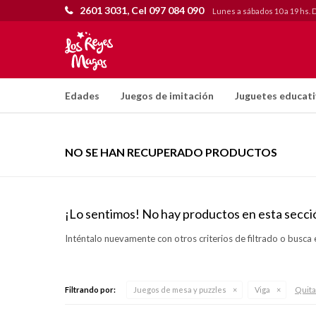
2601 3031, Cel 097 084 090
Lunes a sábados 10 a 19 hs. 
Edades
Juegos de imitación
Juguetes educat
NO SE HAN RECUPERADO PRODUCTOS
¡Lo sentimos! No hay productos en esta secci
Inténtalo nuevamente con otros criterios de filtrado o busca 
Quitar
Filtrando por:
Juegos de mesa y puzzles
Viga