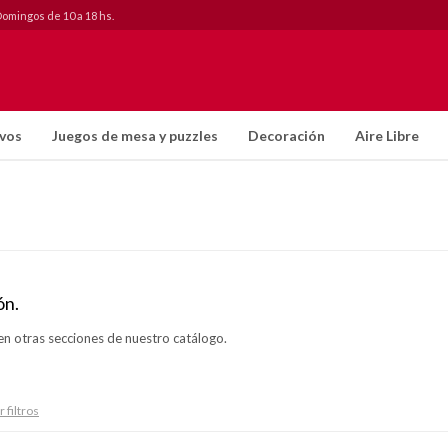
Domingos de 10 a 18 hs.
ivos
Juegos de mesa y puzzles
Decoración
Aire Libre
ón.
en otras secciones de nuestro catálogo.
 filtros