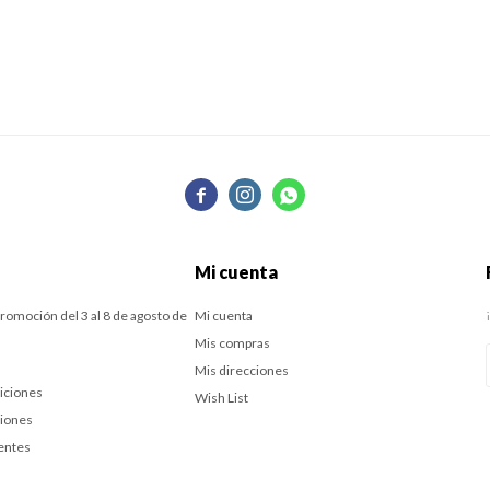



Mi cuenta
romoción del 3 al 8 de agosto de
Mi cuenta
Mis compras
Mis direcciones
iciones
Wish List
ciones
entes