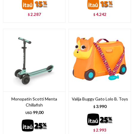
2.287
4.242
$
$
Monopatín Scotti Menta
Valija Buggy Gato Lolo B. Toys
Chillafish
3.990
$
99,00
USD
2.993
$