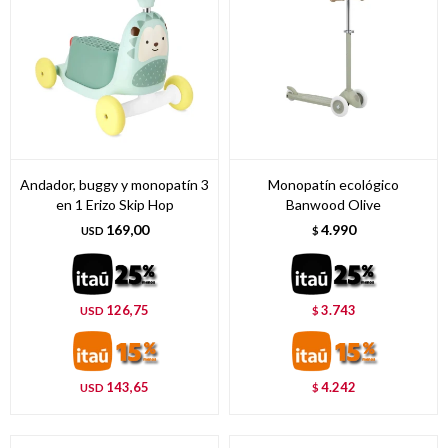
Andador, buggy y monopatín 3
Monopatín ecológico
en 1 Erizo Skip Hop
Banwood Olive
169,00
4.990
USD
$
126,75
3.743
USD
$
143,65
4.242
USD
$