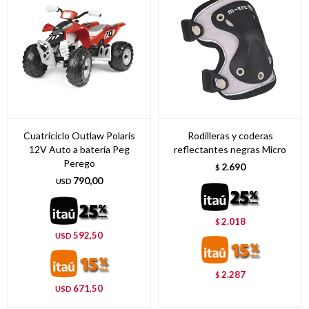
Cuatriciclo Outlaw Polaris
Rodilleras y coderas
12V Auto a batería Peg
reflectantes negras Micro
Perego
2.690
$
790,00
USD
2.018
$
592,50
USD
2.287
$
671,50
USD