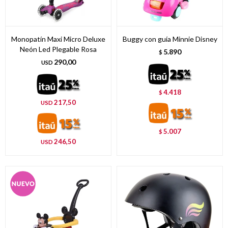
Monopatín Maxi Micro Deluxe
Buggy con guía Minnie Disney
Neón Led Plegable Rosa
5.890
$
290,00
USD
4.418
$
217,50
USD
5.007
$
246,50
USD