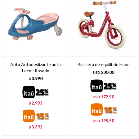
Auto Autodeslizante auto
Bicicleta de equilibrio Hape
Loco - Rosado
230,00
USD
3.990
$
172,50
USD
2.993
$
195,50
USD
3.392
$