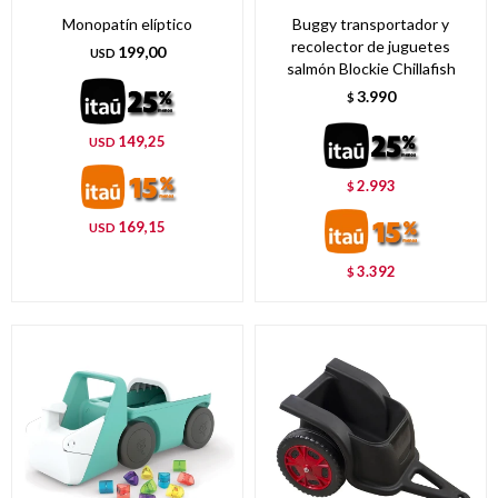
Monopatín elíptico
Buggy transportador y
recolector de juguetes
199,00
USD
salmón Blockie Chillafish
3.990
$
149,25
USD
2.993
$
169,15
USD
3.392
$