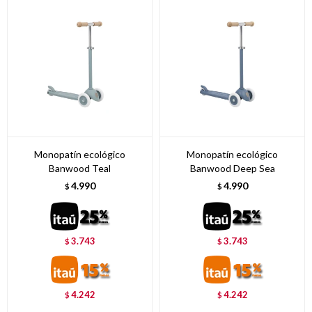
Monopatín ecológico
Monopatín ecológico
Banwood Teal
Banwood Deep Sea
4.990
4.990
$
$
3.743
3.743
$
$
4.242
4.242
$
$