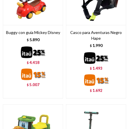
Buggy con guía Mickey Disney
Casco para Aventuras Negro
Hape
5.890
$
1.990
$
4.418
$
1.493
$
5.007
$
1.692
$