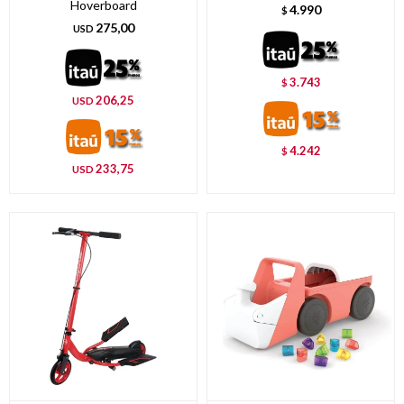
Hoverboard
4.990
$
275,00
USD
3.743
$
206,25
USD
4.242
$
233,75
USD