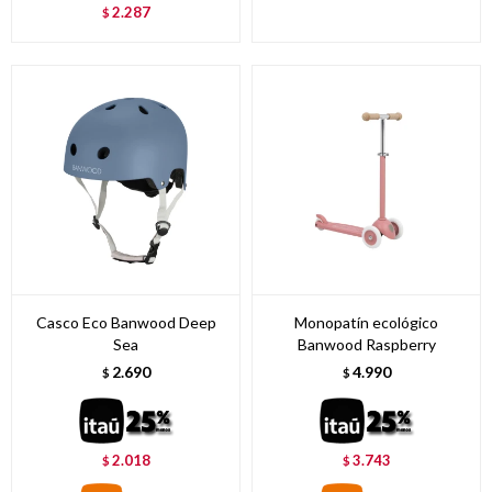
2.287
$
Casco Eco Banwood Deep
Monopatín ecológico
Sea
Banwood Raspberry
2.690
4.990
$
$
2.018
3.743
$
$