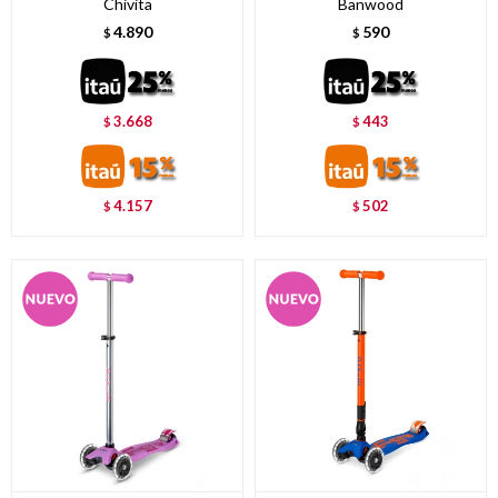
Chivita
Banwood
4.890
590
$
$
3.668
443
$
$
4.157
502
$
$