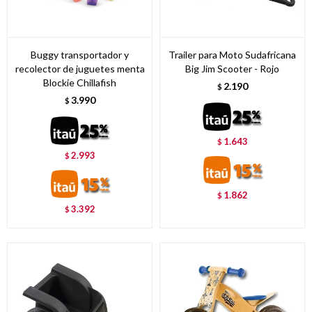
Buggy transportador y
Trailer para Moto Sudafricana
recolector de juguetes menta
Big Jim Scooter - Rojo
Blockie Chillafish
2.190
$
3.990
$
1.643
$
2.993
$
1.862
$
3.392
$