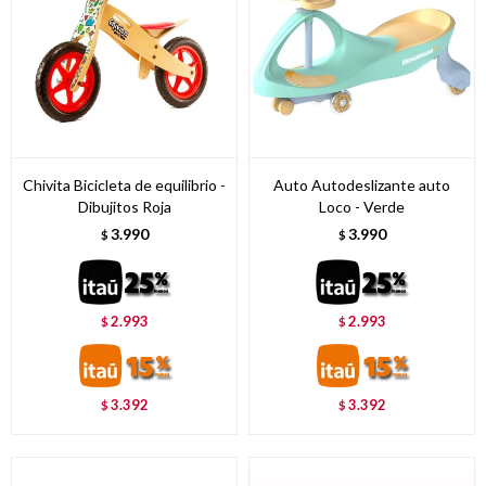
Chivita Bicicleta de equilibrio -
Auto Autodeslizante auto
Dibujitos Roja
Loco - Verde
3.990
3.990
$
$
2.993
2.993
$
$
3.392
3.392
$
$