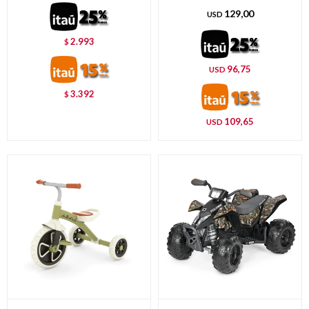
129,00
USD
2.993
$
96,75
USD
3.392
$
109,65
USD