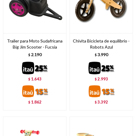
Trailer para Moto Sudafricana
Chivita Bicicleta de equilibrio -
Big Jim Scooter - Fucsia
Robots Azul
2.190
3.990
$
$
1.643
2.993
$
$
1.862
3.392
$
$