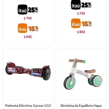
743
$
743
$
842
$
842
$
Patineta Eléctrica Gyroor G13
Bicicleta de Equilibrio Hape