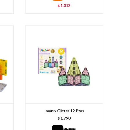
1.012
$
Imanix Glitter 12 Pzas
1.790
$