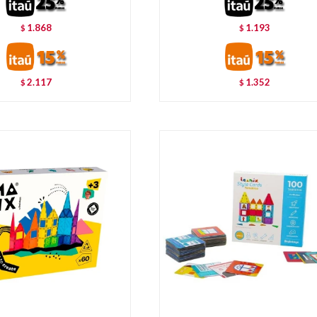
1.868
1.193
$
$
2.117
1.352
$
$