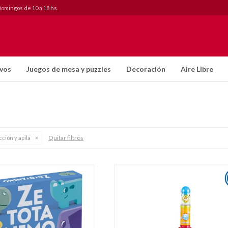
Domingos de 10 a 18 hs.
ivos
Juegos de mesa y puzzles
Decoración
Aire Libre
Quitar filtros
ción y apila