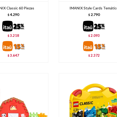
IX Classic 60 Piezas
IMANIX Style Cards Temátic
4.290
2.790
$
$
3.218
2.093
$
$
3.647
2.372
$
$