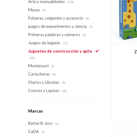
Arte y manualidades
(312)
Masas
(9)
Pulseras, colgantes y accesorio
(4)
juegos de experimentos y ciencia
(7)
Primeras palabras y números
(2)
Juegos de Ingenio
(11)
Juguetes de construcción y apila
Z
(94)
Montessori
(5)
Cartucheras
(4)
Diarios y Libretas
(9)
Colores y Lápices
(50)
Marcas
Battat B. toys
(1)
CaDA
(1)