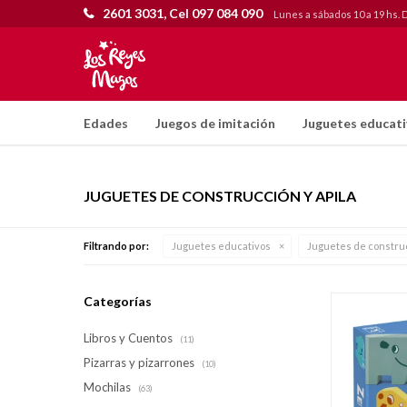
2601 3031, Cel 097 084 090
Lunes a sábados 10 a 19 hs. 
Edades
Juegos de imitación
Juguetes educat
JUGUETES DE CONSTRUCCIÓN Y APILA
Filtrando por:
Juguetes educativos
Juguetes de construc
Categorías
Libros y Cuentos
(11)
Pizarras y pizarrones
(10)
Mochilas
(63)