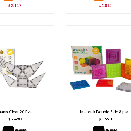
2.117
1.012
$
$
anix Clear 20 Pzas
Imabrick Double Side 8 pzas
2.490
1.590
$
$