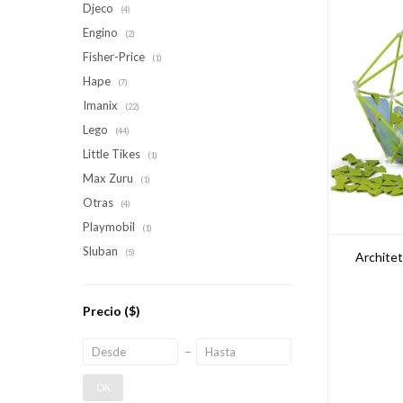
Djeco
(4)
Engino
(2)
Fisher-Price
(1)
Hape
(7)
Imanix
(22)
Lego
(44)
Little Tikes
(1)
Max Zuru
(1)
Otras
(4)
Playmobil
(1)
Sluban
(5)
Architet
Precio
($)
OK