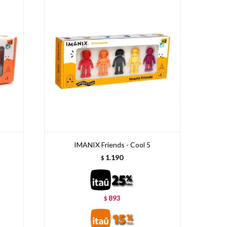
IMANIX Friends - Cool 5
1.190
$
893
$