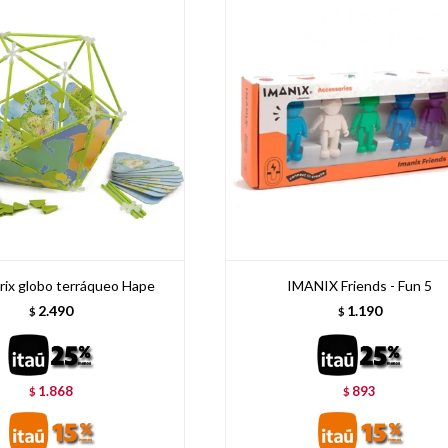
rix globo terráqueo Hape
IMANIX Friends - Fun 5
2.490
1.190
$
$
1.868
893
$
$