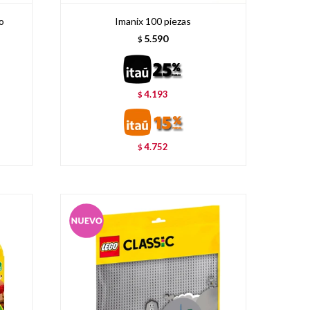
o
Imanix 100 piezas
5.590
$
4.193
$
4.752
$