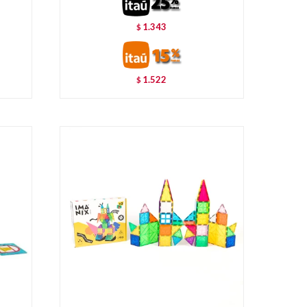
1.343
$
1.522
$