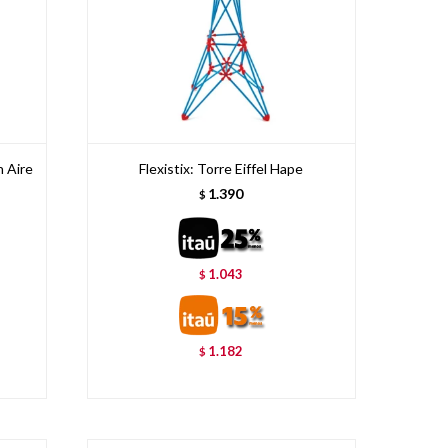
n Aire
Flexistix: Torre Eiffel Hape
1.390
$
1.043
$
1.182
$