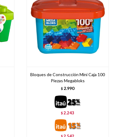
Bloques de Construcción Mini Caja 100
Piezas Megabloks
2.990
$
2.243
$
2.542
$