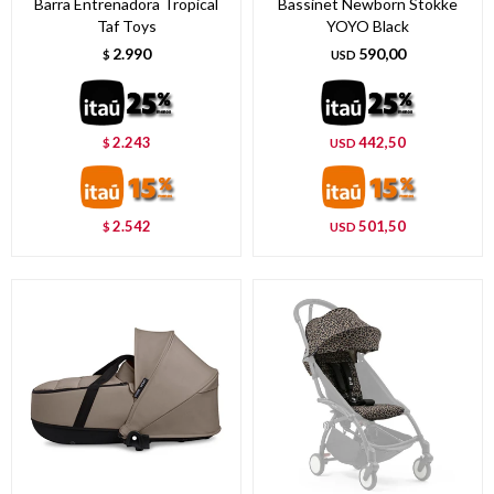
Barra Entrenadora Tropical
Bassinet Newborn Stokke
Taf Toys
YOYO Black
2.990
590,00
$
USD
2.243
442,50
$
USD
2.542
501,50
$
USD