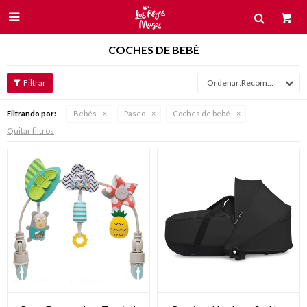

COCHES DE BEBÉ
Recomendados
Filtrando por:
Bebés
Paseo
Coches de bebé
Quitar filtros