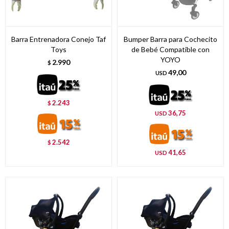
Barra Entrenadora Conejo Taf
Bumper Barra para Cochecito
Toys
de Bebé Compatible con
YOYO
2.990
$
49,00
USD
2.243
$
36,75
USD
2.542
$
41,65
USD