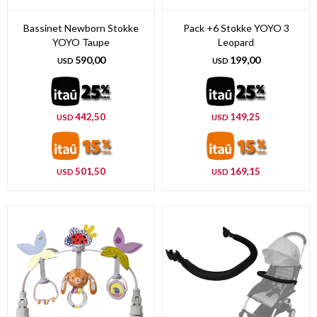
Bassinet Newborn Stokke
Pack +6 Stokke YOYO 3
YOYO Taupe
Leopard
590,00
199,00
USD
USD
442,50
149,25
USD
USD
501,50
169,15
USD
USD