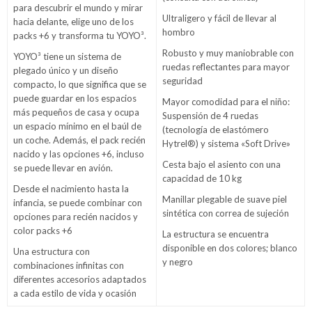
para descubrir el mundo y mirar
Ultraligero y fácil de llevar al
hacia delante, elige uno de los
hombro
packs +6 y transforma tu YOYO³.
Robusto y muy maniobrable con
YOYO³ tiene un sistema de
ruedas reflectantes para mayor
plegado único y un diseño
seguridad
compacto, lo que significa que se
puede guardar en los espacios
Mayor comodidad para el niño:
más pequeños de casa y ocupa
Suspensión de 4 ruedas
un espacio mínimo en el baúl de
(tecnología de elastómero
un coche. Además, el pack recién
Hytrel®) y sistema «Soft Drive»
nacido y las opciones +6, incluso
Cesta bajo el asiento con una
se puede llevar en avión.
capacidad de 10 kg
Desde el nacimiento hasta la
Manillar plegable de suave piel
infancia, se puede combinar con
sintética con correa de sujeción
opciones para recién nacidos y
color packs +6
La estructura se encuentra
disponible en dos colores; blanco
Una estructura con
y negro
combinaciones infinitas con
diferentes accesorios adaptados
a cada estilo de vida y ocasión