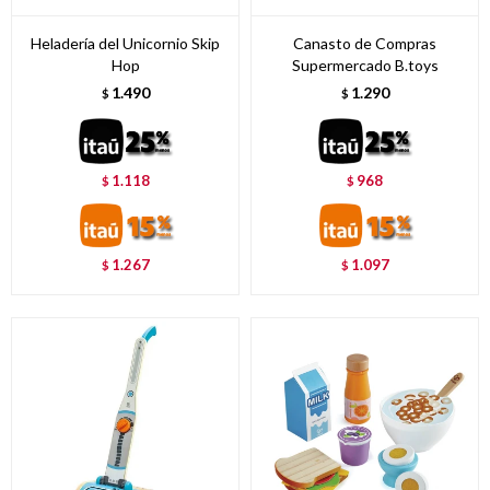
Heladería del Unicornio Skip
Canasto de Compras
Hop
Supermercado B.toys
1.490
1.290
$
$
1.118
968
$
$
1.267
1.097
$
$