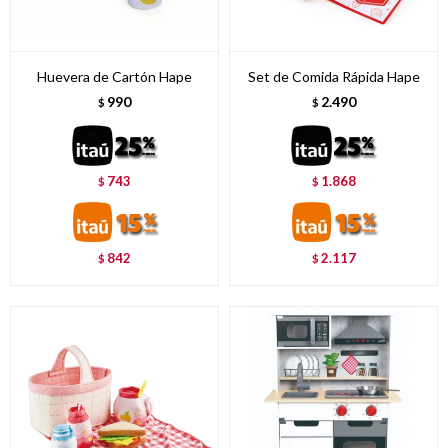
Huevera de Cartón Hape
Set de Comida Rápida Hape
990
2.490
$
$
743
1.868
$
$
842
2.117
$
$