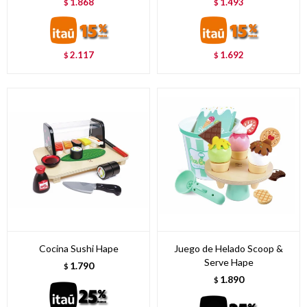
1.868
1.493
$
$
2.117
1.692
$
$
Cocina Sushi Hape
Juego de Helado Scoop &
Serve Hape
1.790
$
1.890
$