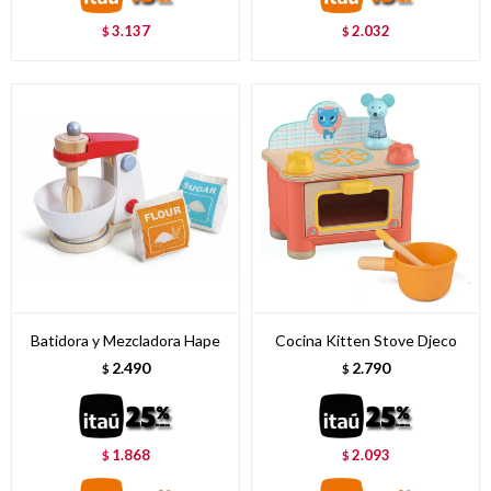
3.137
2.032
$
$
Batidora y Mezcladora Hape
Cocina Kitten Stove Djeco
2.490
2.790
$
$
1.868
2.093
$
$