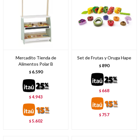
Mercadito Tienda de
Set de Frutas y Oruga Hape
Alimentos Polar B
890
$
6.590
$
668
$
4.943
$
757
$
5.602
$