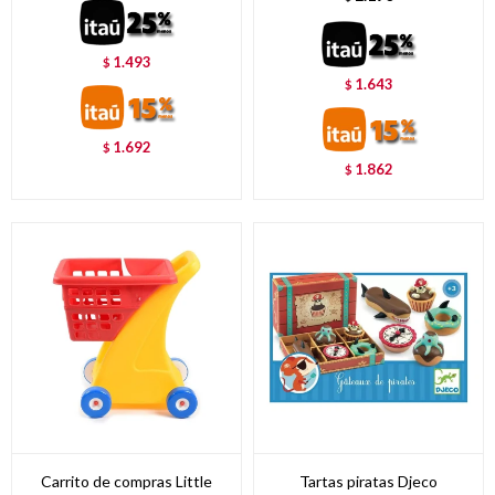
1.493
$
1.643
$
1.692
$
1.862
$
Carrito de compras Little
Tartas piratas Djeco