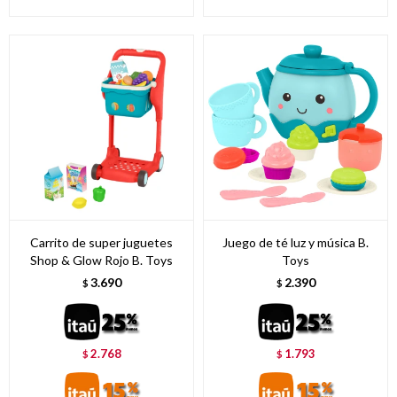
Carrito de super juguetes
Juego de té luz y música B.
Shop & Glow Rojo B. Toys
Toys
3.690
2.390
$
$
2.768
1.793
$
$