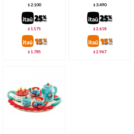
2.100
3.490
$
$
1.575
2.618
$
$
1.785
2.967
$
$