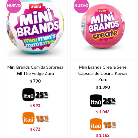
Mini Brands Comida Sorpresa
Mini Brands Crea la Serie
Fill The Fridge Zuru
Cápsula de Cocina Kawaii
Zuru
790
$
1.390
$
593
$
1.043
$
672
$
1.182
$