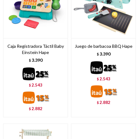
Caja Registradora Táctil Baby
Juego de barbacoa BBQ Hape
Einstein Hape
3.390
$
3.390
$
2.543
$
2.543
$
2.882
$
2.882
$