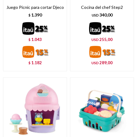
Juego Picnic para cortar Djeco
Cocina del chef Step2
1.390
340,00
$
USD
1.043
255,00
$
USD
1.182
289,00
$
USD