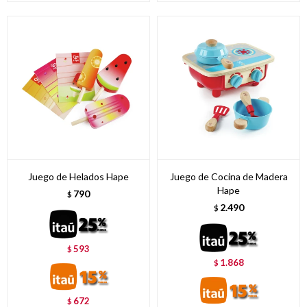
Juego de Helados Hape
Juego de Cocina de Madera
Hape
790
$
2.490
$
593
$
1.868
$
672
$