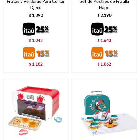
Frutas y Verduras Para Cortar
Set de Postres de Frutilla
Djeco
Hape
1.390
2.190
$
$
1.043
1.643
$
$
1.182
1.862
$
$