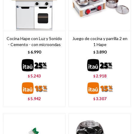
Cocina Hape con Luz y Sonido
Juego de cocina y parrilla 2 en
- Cemento - con microondas
1 Hape
6.990
3.890
$
$
5.243
2.918
$
$
5.942
3.307
$
$