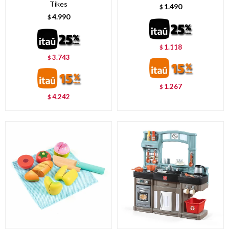
Tikes
1.490
$
4.990
$
1.118
$
3.743
$
1.267
$
4.242
$