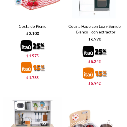
Cesta de Picnic
Cocina Hape con Luz y Sonido
- Blanco - con extractor
2.100
$
6.990
$
1.575
$
5.243
$
1.785
$
5.942
$