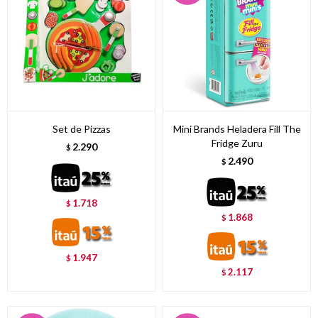
Set de Pizzas
Mini Brands Heladera Fill The
Fridge Zuru
2.290
$
2.490
$
1.718
$
1.868
$
1.947
$
2.117
$