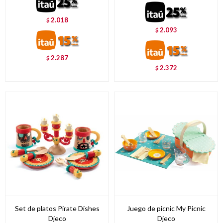
2.018
$
2.093
$
2.287
$
2.372
$
Set de platos Pirate Dishes
Juego de picnic My Picnic
Djeco
Djeco