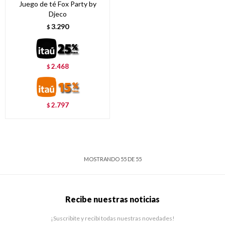
Juego de té Fox Party by
Djeco
3.290
$
2.468
$
2.797
$
MOSTRANDO
55
DE
55
Recibe nuestras noticias
¡Suscribite y recibí todas nuestras novedades!