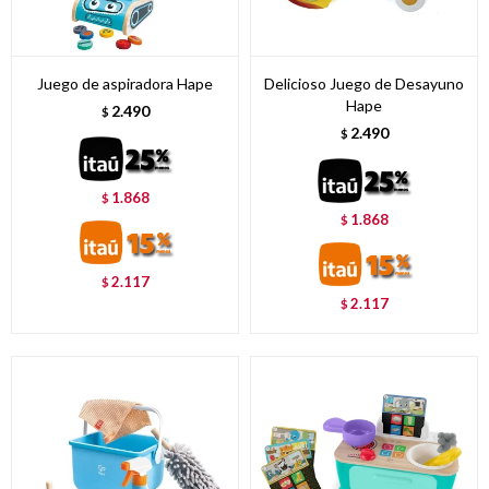
Juego de aspiradora Hape
Delicioso Juego de Desayuno
Hape
2.490
$
2.490
$
1.868
$
1.868
$
2.117
$
2.117
$