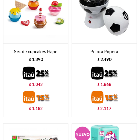
Set de cupcakes Hape
Pelota Popera
1.390
2.490
$
$
1.043
1.868
$
$
1.182
2.117
$
$