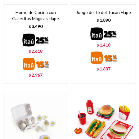
Horno de Cocina con
Juego de Té del Tucán Hape
Galletitas Mágicas Hape
1.890
$
3.490
$
1.418
$
2.618
$
1.607
$
2.967
$