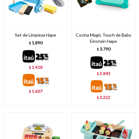
Set de Limpieza Hape
Cocina Magic Touch de Baby
Einstein Hape
1.890
$
3.790
$
1.418
$
2.843
$
1.607
$
3.222
$