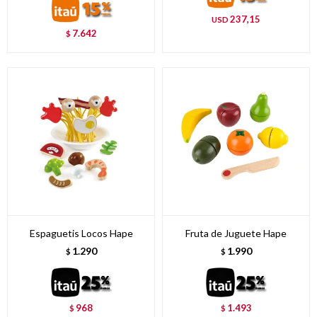
237,15
USD
7.642
$
Espaguetis Locos Hape
Fruta de Juguete Hape
1.290
1.990
$
$
968
1.493
$
$