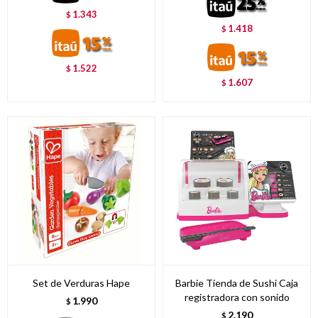
1.343
$
1.418
$
1.522
$
1.607
$
Set de Verduras Hape
Barbie Tienda de Sushi Caja
registradora con sonido
1.990
$
2.190
$