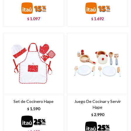
1.097
1.692
$
$
Set de Cocinero Hape
Juego De Cocinar y Servir
Hape
1.590
$
2.990
$