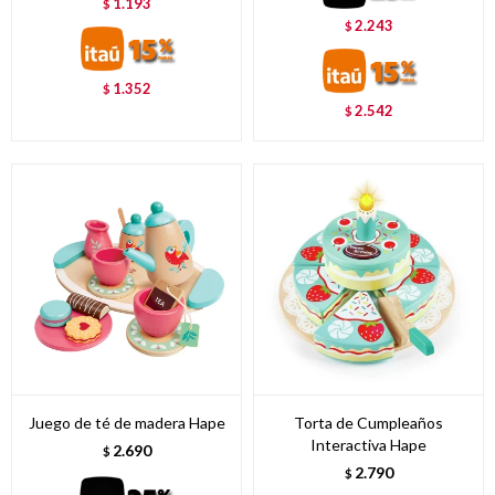
1.193
$
2.243
$
1.352
$
2.542
$
Juego de té de madera Hape
Torta de Cumpleaños
Interactiva Hape
2.690
$
2.790
$