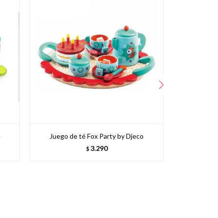
e
Juego de té Fox Party by Djeco
Juego de t
3.290
$