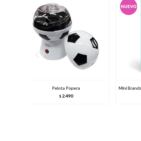
Pelota Popera
Mini Brands
2.490
$