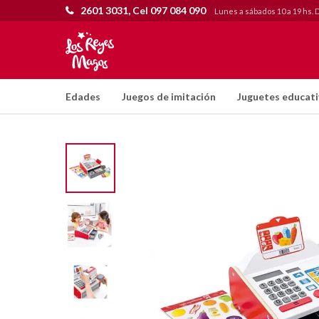
2601 3031, Cel 097 084 090
Lunes a sábados 10 a 19 hs. 
Edades
Juegos de imitación
Juguetes educat