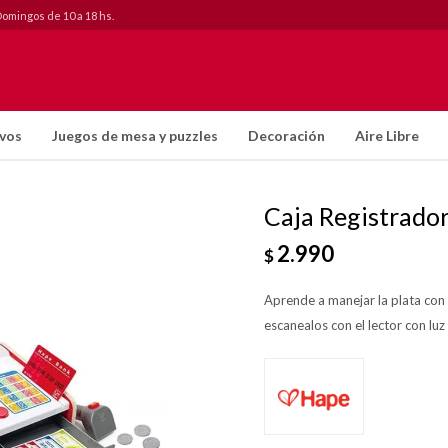
Domingos de 10 a 18 hs.
ivos
Juegos de mesa y puzzles
Decoración
Aire Libre
Caja Registrado
2.990
$
Aprende a manejar la plata con e
escanealos con el lector con luz