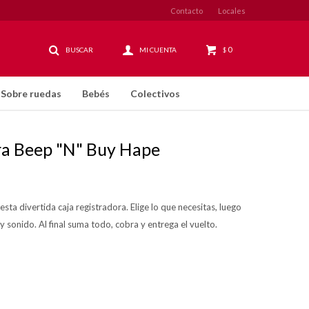
Contacto
Locales
0
$
Sobre ruedas
Bebés
Colectivos
ra Beep "N" Buy Hape
sta divertida caja registradora. Elige lo que necesitas, luego
 y sonido. Al final suma todo, cobra y entrega el vuelto.