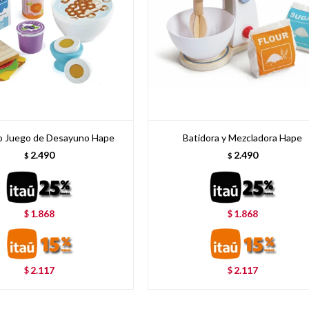
so Juego de Desayuno Hape
Batidora y Mezcladora Hape
2.490
2.490
$
$
1.868
1.868
$
$
2.117
2.117
$
$