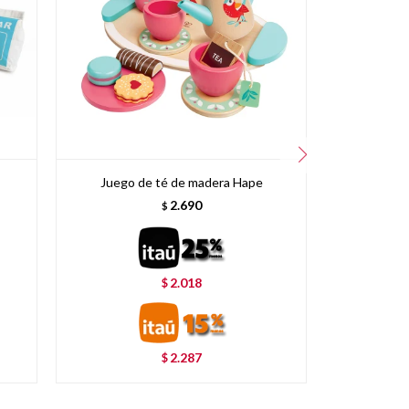
Juego de té de madera Hape
Juego De
2.690
$
2.018
$
2.287
$