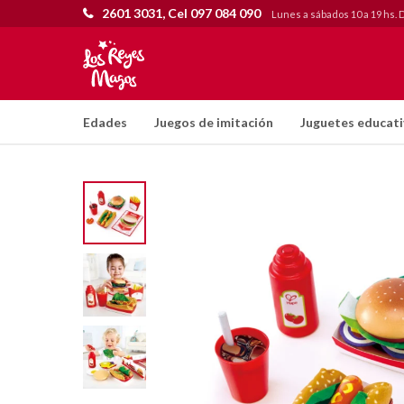
2601 3031, Cel 097 084 090
Lunes a sábados 10 a 19 hs. 
Edades
Juegos de imitación
Juguetes educat