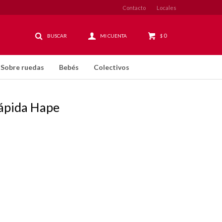
Contacto
Locales
0
$
Sobre ruedas
Bebés
Colectivos
ápida Hape