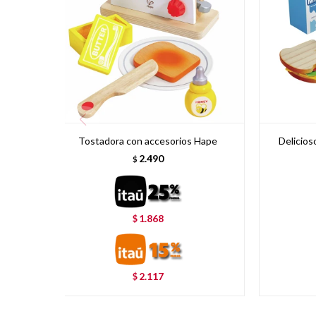
Tostadora con accesorios Hape
Delicio
2.490
$
1.868
$
2.117
$