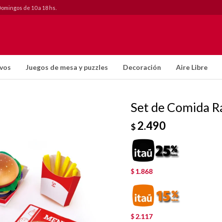
Domingos de 10 a 18 hs.
ivos
Juegos de mesa y puzzles
Decoración
Aire Libre
Set de Comida R
2.490
$
1.868
$
2.117
$