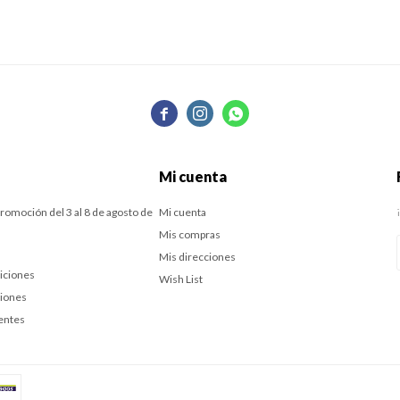



Mi cuenta
romoción del 3 al 8 de agosto de
Mi cuenta
Mis compras
Mis direcciones
iciones
Wish List
ciones
entes