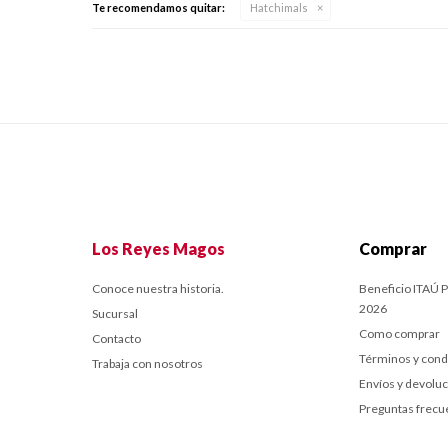
Te recomendamos quitar:
Hatchimals
Los Reyes Magos
Comprar
Conoce nuestra historia.
Beneficio ITAÚ P
2026
Sucursal
Como comprar
Contacto
Términos y cond
Trabaja con nosotros
Envíos y devolu
Preguntas frecu