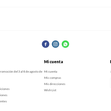



Mi cuenta
romoción del 3 al 8 de agosto de
Mi cuenta
Mis compras
Mis direcciones
iciones
Wish List
ciones
entes