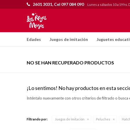
2601 3031, Cel 097 084 090
Lunes a sábados 10 a 19 hs. 
Edades
Juegos de imitación
Juguetes educat
NO SE HAN RECUPERADO PRODUCTOS
¡Lo sentimos! No hay productos en esta secci
Inténtalo nuevamente con otros criterios de filtrado o busca 
Filtrando por:
Juegos de Imitación
Peluches
Hatc