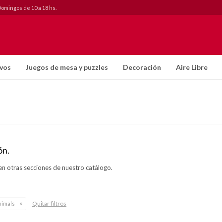
Domingos de 10 a 18 hs.
ivos
Juegos de mesa y puzzles
Decoración
Aire Libre
ón.
en otras secciones de nuestro catálogo.
Quitar filtros
himals