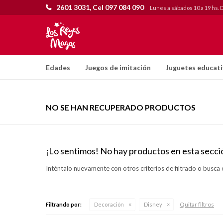
2601 3031, Cel 097 084 090
Lunes a sábados 10 a 19 hs. 
Edades
Juegos de imitación
Juguetes educat
NO SE HAN RECUPERADO PRODUCTOS
¡Lo sentimos! No hay productos en esta secci
Inténtalo nuevamente con otros criterios de filtrado o busca 
Quitar filtros
Filtrando por:
Decoración
Disney