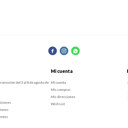



Mi cuenta
romoción del 3 al 8 de agosto de
Mi cuenta
Mis compras
Mis direcciones
iciones
Wish List
ciones
entes