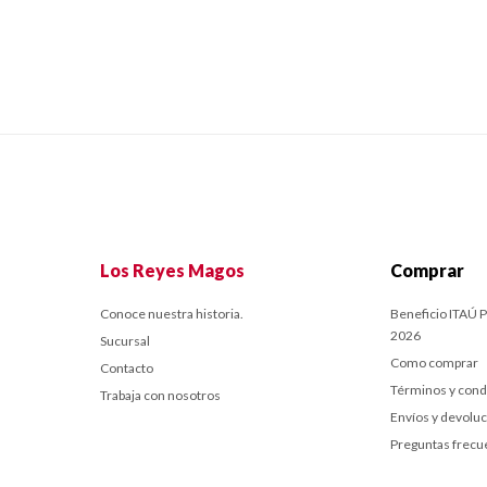
Los Reyes Magos
Comprar
Conoce nuestra historia.
Beneficio ITAÚ P
2026
Sucursal
Como comprar
Contacto
Términos y cond
Trabaja con nosotros
Envíos y devolu
Preguntas frecu