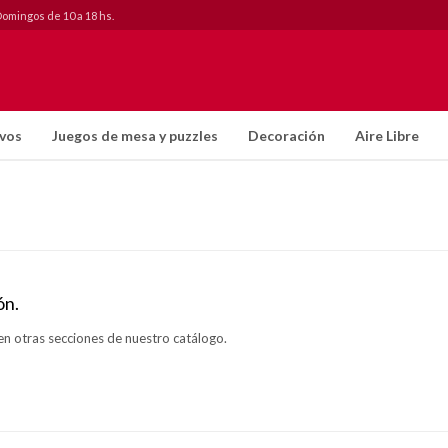
Domingos de 10 a 18 hs.
ivos
Juegos de mesa y puzzles
Decoración
Aire Libre
ón.
en otras secciones de nuestro catálogo.