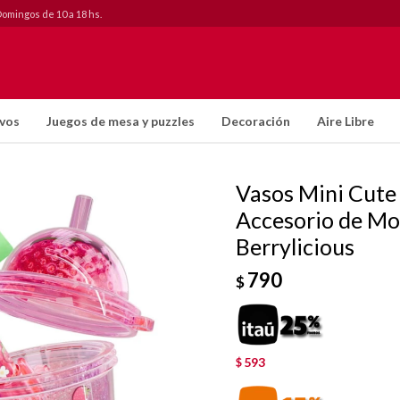
Domingos de 10 a 18 hs.
ivos
Juegos de mesa y puzzles
Decoración
Aire Libre
Vasos Mini Cute 
Accesorio de Moch
Berrylicious
790
$
593
$