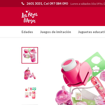
2601 3031, Cel 097 084 090
Lunes a sábados 10 a 19 hs. 
Edades
Juegos de imitación
Juguetes educat