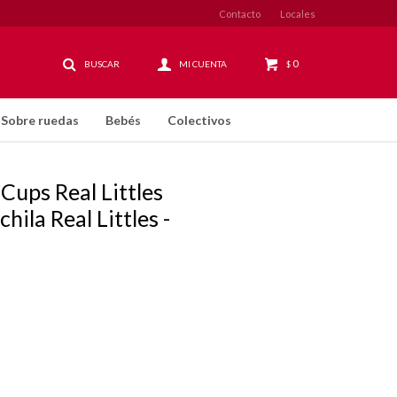
Contacto
Locales
0
$
Sobre ruedas
Bebés
Colectivos
Cups Real Littles
ila Real Littles -