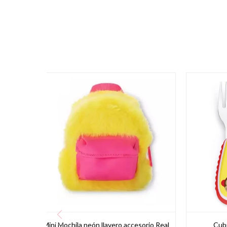
Mini Mochila neón llavero accesorio Real
Cubi