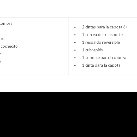
 compra
2 cintas para la capota 6+
1 correa de transporte
ora
1 respaldo reversible
 cochecito
1 cubrepiés
o
1 soporte para la cabeza
e
1 cinta para la capota