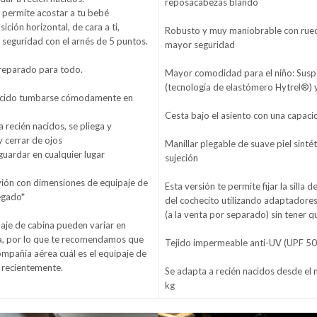
reposacabezas blando
 permite acostar a tu bebé
ción horizontal, de cara a ti,
Robusto y muy maniobrable con rued
 seguridad con el arnés de 5 puntos.
mayor seguridad
reparado para todo.
Mayor comodidad para el niño: Susp
(tecnología de elastómero Hytrel®) y
nacido tumbarse cómodamente en
Cesta bajo el asiento con una capac
 recién nacidos, se pliega y
y cerrar de ojos
Manillar plegable de suave piel sinté
uardar en cualquier lugar
sujeción
avión con dimensiones de equipaje de
Esta versión te permite fijar la silla 
egado*
del cochecito utilizando adaptadores
(a la venta por separado) sin tener qu
aje de cabina pueden variar en
ea, por lo que te recomendamos que
Tejido impermeable anti-UV (UPF 50
mpañía aérea cuál es el equipaje de
 recientemente.
Se adapta a recién nacidos desde el 
kg