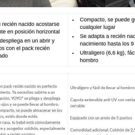
Compacto, se puede g
u recién nacido acostarse
cualquier lugar
 en posición horizontal
Se adapta a recién nac
despliega en un abrir y
nacimiento hasta los 9
os con el pack recién
Ultraligero (6,6 kg), fác
lado
hombro
n pack recién nacido es perfecto
Ultraligero y fácil de llevar al hombro
ento. Ya necesites subirte a un
 avión, YOYO³ se pliega y despliega
Capota extensible anti-UV con venta
e ojos y se puede llevar al hombro.
cerrable
compacto, se puede almacenar en los
s, estés donde estés.
Equipado con un arnés de 5 puntos
e casa, tu bebé está cómodamente
ve y acogedor colchón, especialmente
Comodidad adicional: Colchón de 2,
ar a recién nacidos.