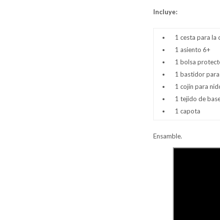
Incluye:
1 cesta para la
1 asiento 6+
1 bolsa protect
1 bastidor para
1 cojín para nid
1 tejido de bas
1 capota
Ensamble.