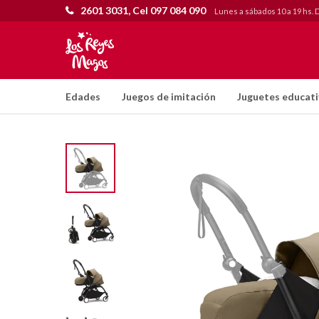
2601 3031, Cel 097 084 090
Lunes a sábados 10 a 19 hs. 
Edades
Juegos de imitación
Juguetes educat