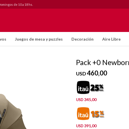
Domingos de 10 a 18 hs.
ivos
Juegos de mesa y puzzles
Decoración
Aire Libre
Pack +0 Newborn
460,00
USD
345,00
USD
391,00
USD