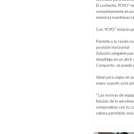
El cochecito YOYO³ te
completamente en posi
mientras mantienes la
Con YOYO³ estarás p
Permite a tu recién 
posición horizontal
Solución plegable para
despliega en un abrir 
Compacto, se puede g
Ideal para viajes en 
mano cuando está pl
* Las normas de equip
función de la aerolín
compruebes con tu co
cabina permitido más