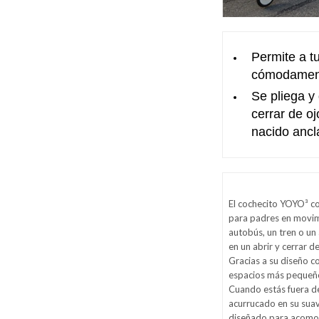
Permite a t
cómodamente
Se pliega y 
cerrar de oj
nacido anc
El cochecito YOYO³ co
para padres en movimi
autobús, un tren o un
en un abrir y cerrar d
Gracias a su diseño 
espacios más pequeño
Cuando estás fuera d
acurrucado en su sua
diseñado para acomod