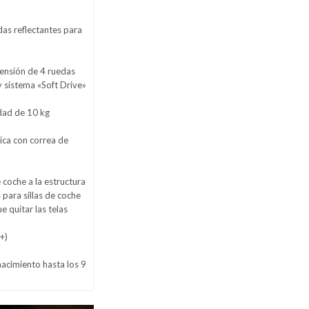
as reflectantes para
ensión de 4 ruedas
 sistema «Soft Drive»
idad de 10 kg
tica con correa de
de coche a la estructura
 para sillas de coche
e quitar las telas
+)
nacimiento hasta los 9