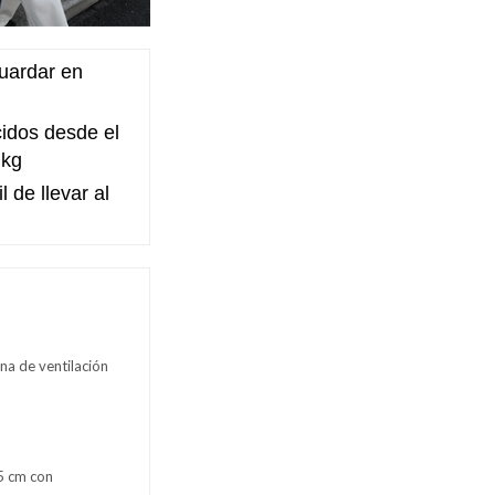
uardar en
idos desde el
 kg
il de llevar al
na de ventilación
5 cm con