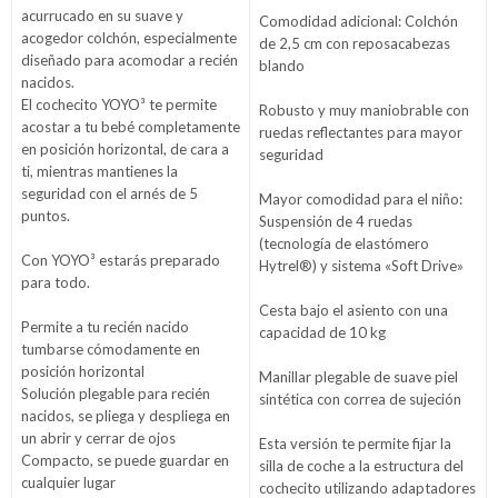
acurrucado en su suave y
Comodidad adicional: Colchón
acogedor colchón, especialmente
de 2,5 cm con reposacabezas
diseñado para acomodar a recién
blando
nacidos.
El cochecito YOYO³ te permite
Robusto y muy maniobrable con
acostar a tu bebé completamente
ruedas reflectantes para mayor
en posición horizontal, de cara a
seguridad
ti, mientras mantienes la
seguridad con el arnés de 5
Mayor comodidad para el niño:
puntos.
Suspensión de 4 ruedas
(tecnología de elastómero
Con YOYO³ estarás preparado
Hytrel®) y sistema «Soft Drive»
para todo.
Cesta bajo el asiento con una
Permite a tu recién nacido
capacidad de 10 kg
tumbarse cómodamente en
posición horizontal
Manillar plegable de suave piel
Solución plegable para recién
sintética con correa de sujeción
nacidos, se pliega y despliega en
un abrir y cerrar de ojos
Esta versión te permite fijar la
Compacto, se puede guardar en
silla de coche a la estructura del
cualquier lugar
cochecito utilizando adaptadores