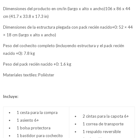
Dimensiones del producto en cm/in (largo x alto x ancho)106 x 86 x 44
cm (41.7 x 33.8 x 17.3 in)
Dimensiones de la estructura plegada con pack recién nacido+0: 52 × 44
× 18 cm (largo x alto x ancho)
Peso del cochecito completo (incluyendo estructura y el pack recién
nacido +0): 7.8 kg
Peso del pack recién nacido +0: 1.6 kg
Materiales textiles: Poliéster
Incluye:
1 cesta para la compra
2 cintas para la capota 6+
1 asiento 6+
1 correa de transporte
1 bolsa protectora
1 respaldo reversible
1 bastidor para cochecito