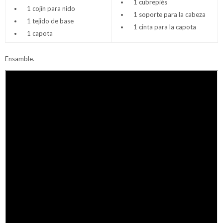
1 cubrepiés
1 cojín para nido
1 soporte para la cabeza
1 tejido de base
1 cinta para la capota
1 capota
Ensamble.