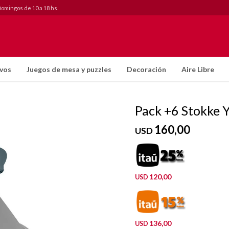
Domingos de 10 a 18 hs.
ivos
Juegos de mesa y puzzles
Decoración
Aire Libre
Pack +6 Stokke 
160,00
USD
120,00
USD
136,00
USD