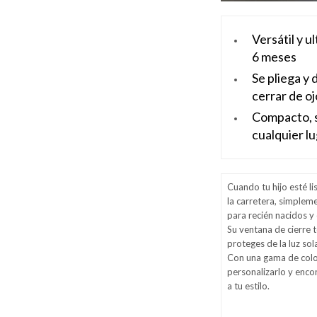
Versátil y u
6 meses
Se pliega y 
cerrar de oj
Compacto, 
cualquier l
Cuando tu hijo esté l
la carretera, simplem
para recién nacidos y
Su ventana de cierre t
proteges de la luz sol
Con una gama de colo
personalizarlo y enco
a tu estilo.