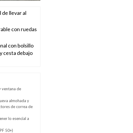
l de llevar al
able con ruedas
al con bolsillo
 y cesta debajo
y ventana de
nueva almohada y
ctores de correa de
ener lo esencial a
UPF 50+)