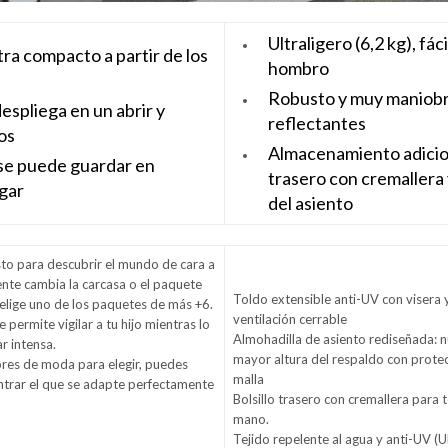
Ultraligero (6,2 kg), fáci
ltra compacto a partir de los
hombro
Robusto y muy maniobr
despliega en un abrir y
reflectantes
os
Almacenamiento adicion
se puede guardar en
trasero con cremallera
ugar
del asiento
isto para descubrir el mundo de cara a
ente cambia la carcasa o el paquete
Toldo extensible anti-UV con visera 
 elige uno de los paquetes de más +6.
ventilación cerrable
e permite vigilar a tu hijo mientras lo
Almohadilla de asiento rediseñada: 
ar intensa.
mayor altura del respaldo con prote
res de moda para elegir, puedes
malla
ntrar el que se adapte perfectamente
Bolsillo trasero con cremallera para t
mano.
Tejido repelente al agua y anti-UV (