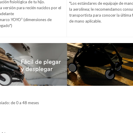
ción fisiológica de tu hijo.
*Los estándares de equipaje de man
 versión para recién nacidos por el
la aerolínea; le recomendamos consul
adelante
transportista para conocer la última 
l marco YOYO³ (dimensiones de
de mano aplicable.
egado*)
piado: de 0 a 48 meses