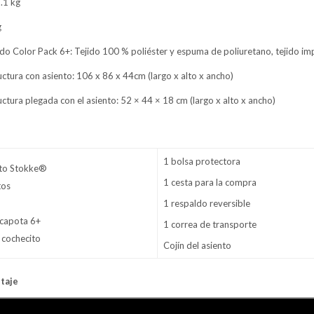
6.1 kg
g
jido Color Pack 6+: Tejido 100 % poliéster y espuma de poliuretano, tejido 
ctura con asiento: 106 x 86 x 44cm (largo x alto x ancho)
ctura plegada con el asiento: 52 × 44 × 18 cm (largo x alto x ancho)
1 bolsa protectora
ito Stokke®
1 cesta para la compra
tos
1 respaldo reversible
a capota 6+
1 correa de transporte
 cochecito
Cojín del asiento
taje