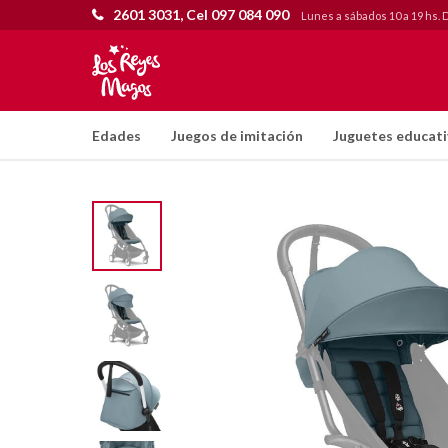
2601 3031, Cel 097 084 090
Lunes a sábados 10 a 19 hs. 
Edades
Juegos de imitación
Juguetes educat