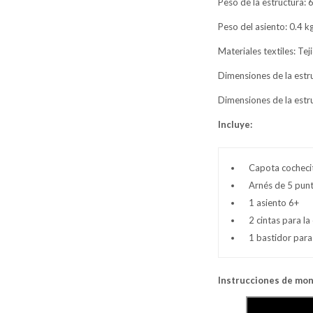
Peso de la estructura: 
Peso del asiento: 0.4 k
Materiales textiles: Te
Dimensiones de la estru
Dimensiones de la estru
Incluye:
Capota cochec
Arnés de 5 pun
1 asiento 6+
2 cintas para l
1 bastidor para
Instrucciones de mon