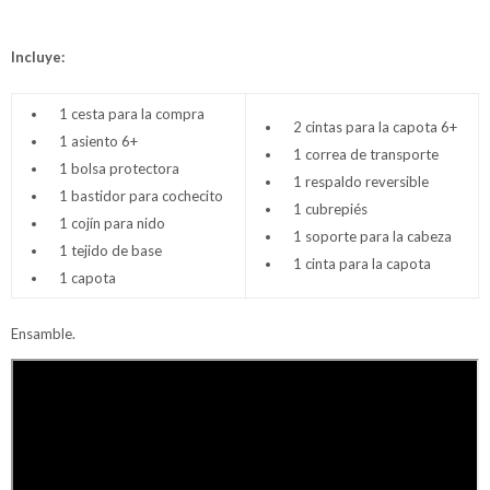
Incluye:
1 cesta para la compra
2 cintas para la capota 6+
1 asiento 6+
1 correa de transporte
1 bolsa protectora
1 respaldo reversible
1 bastidor para cochecito
1 cubrepiés
1 cojín para nido
1 soporte para la cabeza
1 tejido de base
1 cinta para la capota
1 capota
Ensamble.