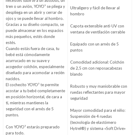
necesites subirte a un autobús, un
tren o un avión, YOYO³ se pliega y
Ultraligero y fácil de llevar al
despliega en un abrir y cerrar de
hombro
ojos y se puede llevar al hombro.
Gracias a su diseño compacto, se
Capota extensible anti-UV con
puede almacenar en los espacios
ventana de ventilación cerrable
más pequeños, estés donde
estés.
Equipado con un arnés de 5
Cuando estás fuera de casa, tu
puntos
bebé está cómodamente
acurrucado en su suave y
Comodidad adicional: Colchón
acogedor colchón, especialmente
de 2,5 cm con reposacabezas
diseñado para acomodar a recién
blando
nacidos.
El cochecito YOYO³ te permite
Robusto y muy maniobrable con
acostar a tu bebé completamente
ruedas reflectantes para mayor
en posición horizontal, de cara a
seguridad
ti, mientras mantienes la
seguridad con el arnés de 5
Mayor comodidad para el niño:
puntos.
Suspensión de 4 ruedas
(tecnología de elastómero
Con YOYO³ estarás preparado
Hytrel®) y sistema «Soft Drive»
para todo.