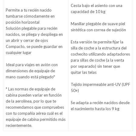
Cesta bajo el asiento con una
Permite a tu recién nacido
capacidad de 10 kg
tumbarse cómodamente en
posición horizontal
Manillar plegable de suave piel
Solución plegable para recién
sintética con correa de sujeción
nacidos, se pliega y despliega en
un abrir y cerrar de ojos
Esta versión te permite fijar la
Compacto, se puede guardar en
silla de coche a la estructura del
cualquier lugar
cochecito utilizando adaptadores
para sillas de coche (a la venta
Ideal para viajes en avión con
por separado) sin tener que
dimensiones de equipaje de
quitar las telas
mano cuando está plegado*
Tejido impermeable anti-UV (UPF
* Las normas de equipaje de
50+)
cabina pueden variar en función
de la aerolínea, por lo que te
Se adapta a recién nacidos desde
recomendamos que compruebes
el nacimiento hasta los 9 kg
con tu compañía aérea cuál es el
equipaje de cabina permitido más
recientemente.