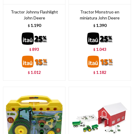
Tractor Johnny Flashlight
Tractor Monstruo en
John Deere
miniatura John Deere
1.190
1.390
$
$
893
1.043
$
$
1.012
1.182
$
$