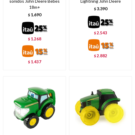
sonidos John Deere Bebes
Lightning John Deere
18m+
3.390
$
1.690
$
2.543
$
1.268
$
2.882
$
1.437
$