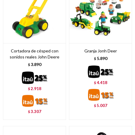
Cortadora de césped con
Granja Jonh Deer
sonidos reales John Deere
5.890
$
3.890
$
4.418
$
2.918
$
5.007
$
3.307
$