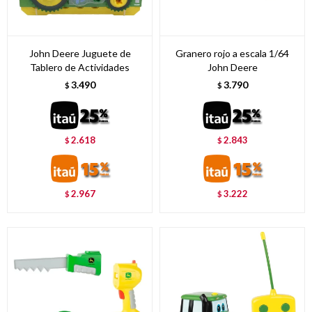
John Deere Juguete de
Granero rojo a escala 1/64
Tablero de Actividades
John Deere
3.490
3.790
$
$
2.618
2.843
$
$
2.967
3.222
$
$