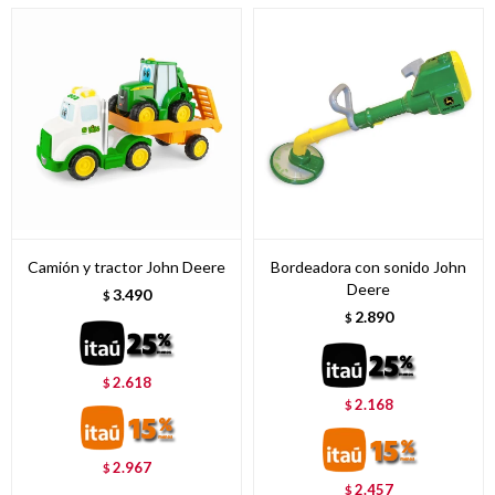
Camión y tractor John Deere
Bordeadora con sonido John
Deere
3.490
$
2.890
$
2.618
$
2.168
$
2.967
$
2.457
$