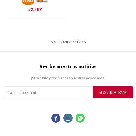
2.287
$
MOSTRANDO
15
DE
15
Recibe nuestras noticias
¡Suscribite y recibí todas nuestras novedades!
SUSCRIBIRME


