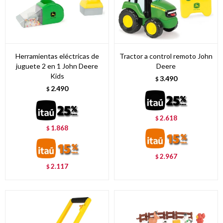
Herramientas eléctricas de
Tractor a control remoto John
juguete 2 en 1 John Deere
Deere
Kids
3.490
$
2.490
$
2.618
$
1.868
$
2.967
$
2.117
$