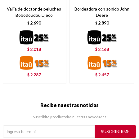
Valija de doctor de peluches
Bordeadora con sonido John
Bobodoudou Djeco
Deere
2.690
2.890
$
$
2.018
2.168
$
$
2.287
2.457
$
$
Recibe nuestras noticias
¡Suscribite y recibí todas nuestras novedades!
SUSCRIBIRME