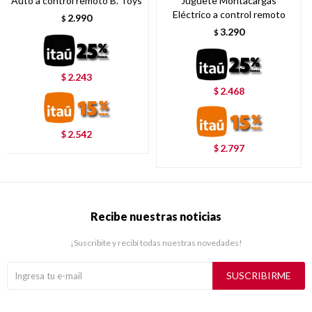
Auto a control remoto B. Toys
Juguete Montacargas
Eléctrico a control remoto
2.990
$
3.290
$
2.243
$
2.468
$
2.542
$
2.797
$
Recibe nuestras noticias
¡Suscribite y recibí todas nuestras novedades!
SUSCRIBIRME