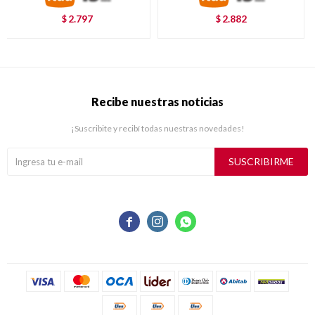
2.797
2.882
$
$
Recibe nuestras noticias
¡Suscribite y recibí todas nuestras novedades!
SUSCRIBIRME


