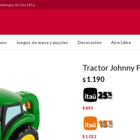
Domingos de 10 a 18 hs.
ivos
Juegos de mesa y puzzles
Decoración
Aire Libre
Tractor Johnny F
1.190
$
893
$
1.012
$