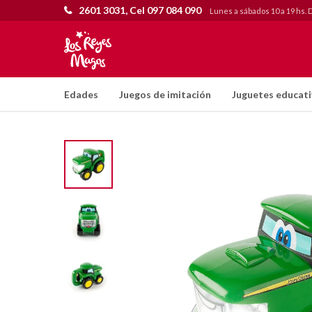
2601 3031, Cel 097 084 090
Lunes a sábados 10 a 19 hs. 
Edades
Juegos de imitación
Juguetes educat