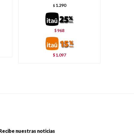
1.290
$
968
$
1.097
$
Recibe nuestras noticias