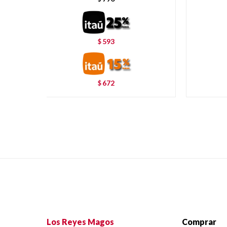
593
$
672
$
Los Reyes Magos
Comprar