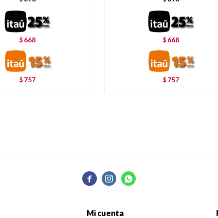
668
668
$
$
757
757
$
$



Mi cuenta