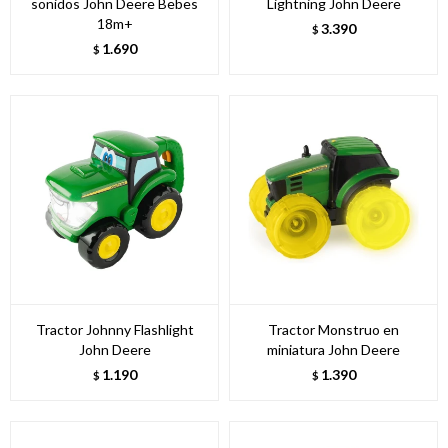
sonidos John Deere Bebes
Lightning John Deere
18m+
3.390
$
1.690
$
Tractor Johnny Flashlight
Tractor Monstruo en
John Deere
miniatura John Deere
1.190
1.390
$
$