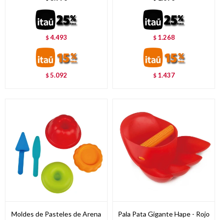
4.493
1.268
$
$
5.092
1.437
$
$
Moldes de Pasteles de Arena
Pala Pata Gigante Hape - Rojo