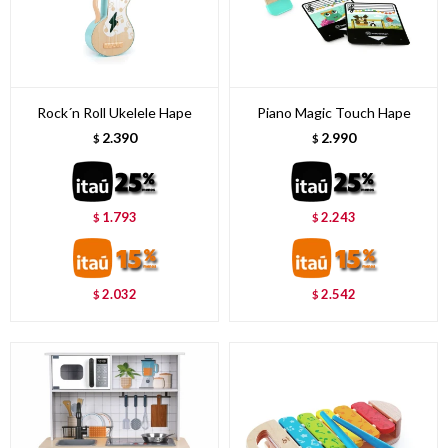
Rock´n Roll Ukelele Hape
Piano Magic Touch Hape
2.390
2.990
$
$
1.793
2.243
$
$
2.032
2.542
$
$