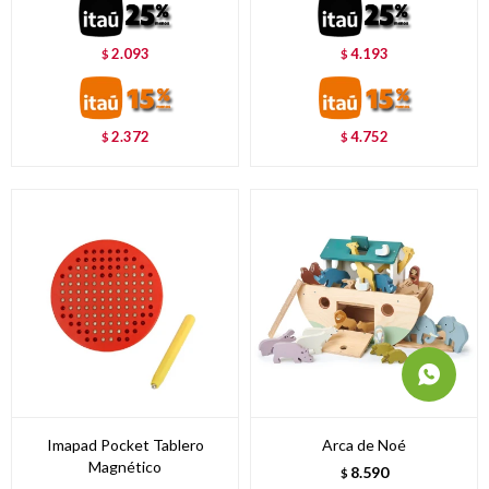
2.093
4.193
$
$
2.372
4.752
$
$
Imapad Pocket Tablero
Arca de Noé
Magnético
8.590
$