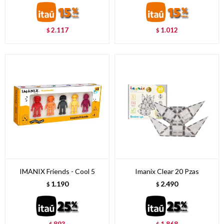
2.117
1.012
$
$
IMANIX Friends - Cool 5
Imanix Clear 20 Pzas
1.190
2.490
$
$
893
1.868
$
$