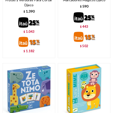
Djeco
590
$
1.390
$
443
$
1.043
$
502
$
1.182
$