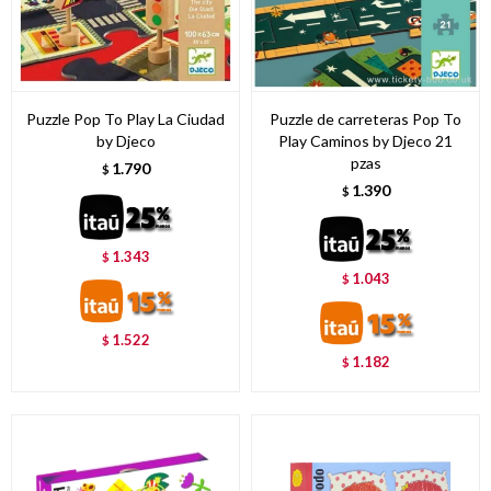
Puzzle Pop To Play La Ciudad
Puzzle de carreteras Pop To
by Djeco
Play Caminos by Djeco 21
pzas
1.790
$
1.390
$
1.343
$
1.043
$
1.522
$
1.182
$