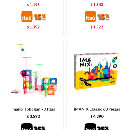
1.193
1.343
$
$
1.352
1.522
$
$
Imanix Tobogán 70 Pzas
IMANIX Classic 60 Piezas
3.590
4.290
$
$