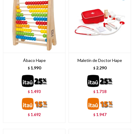
Ábaco Hape
Maletín de Doctor Hape
1.990
2.290
$
$
1.493
1.718
$
$
1.692
1.947
$
$