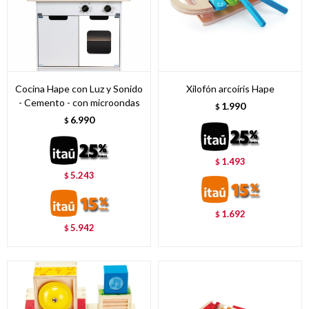
Cocina Hape con Luz y Sonido
Xilofón arcoíris Hape
- Cemento - con microondas
1.990
$
6.990
$
1.493
$
5.243
$
1.692
$
5.942
$