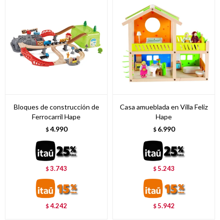
Bloques de construcción de
Casa amueblada en Villa Feliz
Ferrocarril Hape
Hape
4.990
6.990
$
$
3.743
5.243
$
$
4.242
5.942
$
$