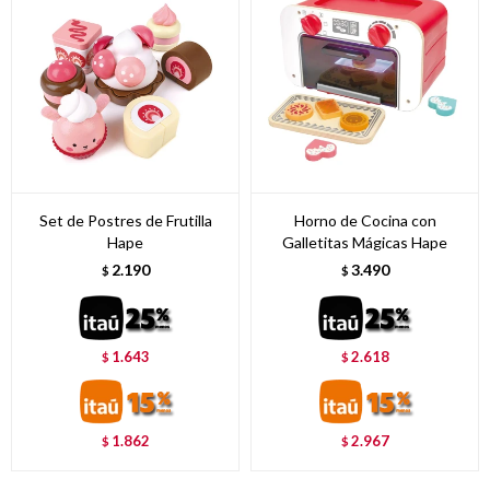
Set de Postres de Frutilla
Horno de Cocina con
Hape
Galletitas Mágicas Hape
2.190
3.490
$
$
1.643
2.618
$
$
1.862
2.967
$
$