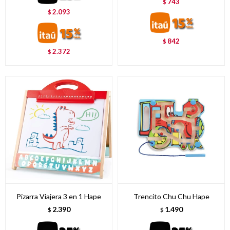
743
$
2.093
$
842
$
2.372
$
Pizarra Viajera 3 en 1 Hape
Trencito Chu Chu Hape
2.390
1.490
$
$