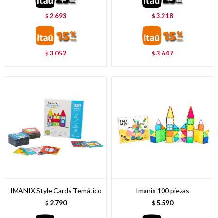
2.693
3.218
$
$
3.052
3.647
$
$
IMANIX Style Cards Temático
Imanix 100 piezas
2.790
5.590
$
$