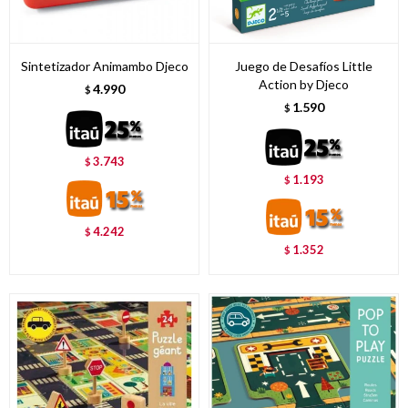
Sintetizador Animambo Djeco
Juego de Desafíos Little
Action by Djeco
4.990
$
1.590
$
3.743
$
1.193
$
4.242
$
1.352
$