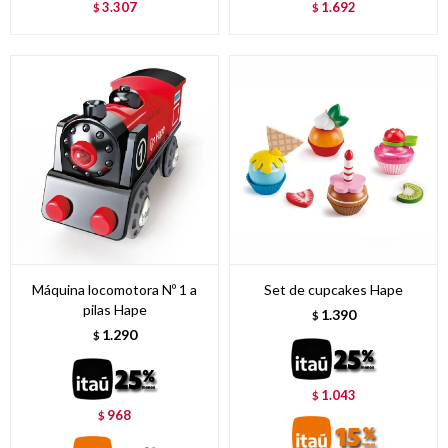
3.307
1.692
$
$
Máquina locomotora Nº 1 a
Set de cupcakes Hape
pilas Hape
1.390
$
1.290
$
1.043
$
968
$