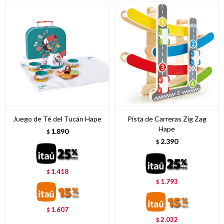
Juego de Té del Tucán Hape
Pista de Carreras Zig Zag
Hape
1.890
$
2.390
$
1.418
$
1.793
$
1.607
$
2.032
$