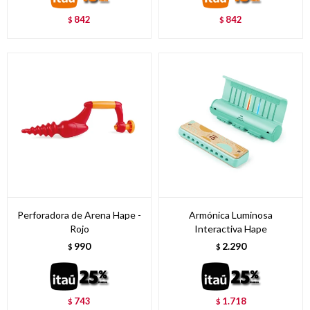
842
842
$
$
Perforadora de Arena Hape -
Armónica Luminosa
Rojo
Interactiva Hape
990
2.290
$
$
743
1.718
$
$