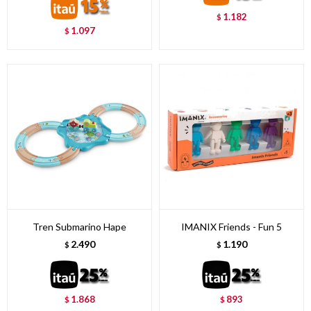
1.182
$
1.097
$
Tren Submarino Hape
IMANIX Friends - Fun 5
2.490
1.190
$
$
1.868
893
$
$