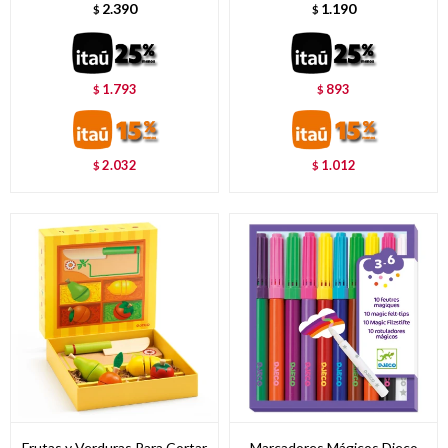
2.390
1.190
$
$
1.793
893
$
$
2.032
1.012
$
$
Frutas y Verduras Para Cortar
Marcadores Mágicos Djeco