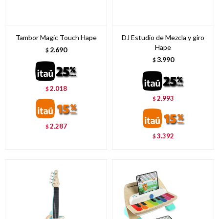
Tambor Magic Touch Hape
DJ Estudio de Mezcla y giro
Hape
2.690
$
3.990
$
2.018
$
2.993
$
2.287
$
3.392
$