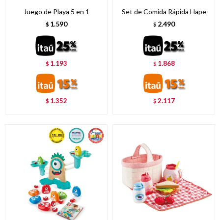
Juego de Playa 5 en 1
Set de Comida Rápida Hape
1.590
2.490
$
$
1.193
1.868
$
$
1.352
2.117
$
$