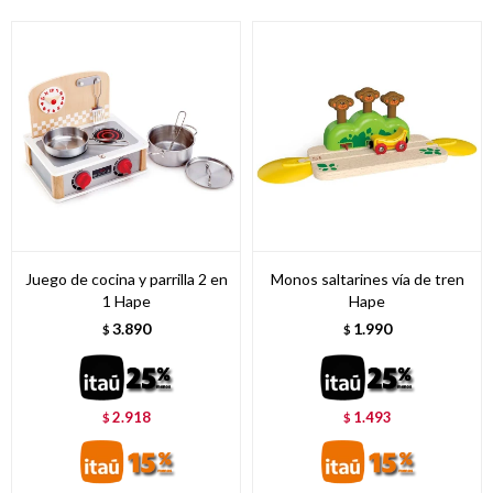
Juego de cocina y parrilla 2 en
Monos saltarines vía de tren
1 Hape
Hape
3.890
1.990
$
$
2.918
1.493
$
$