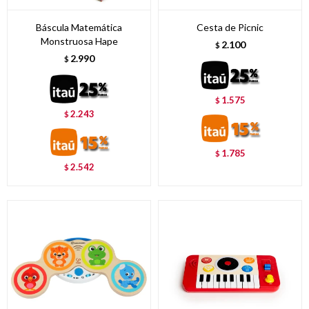
Báscula Matemática
Cesta de Picnic
Monstruosa Hape
2.100
$
2.990
$
1.575
$
2.243
$
1.785
$
2.542
$