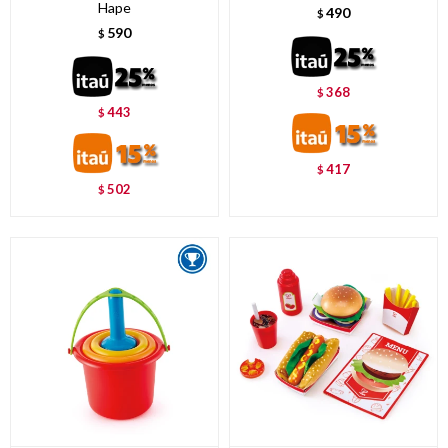
Hape
490
$
590
$
368
$
443
$
417
$
502
$