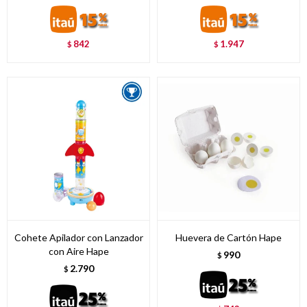
842
1.947
$
$
Cohete Apilador con Lanzador
Huevera de Cartón Hape
con Aire Hape
990
$
2.790
$