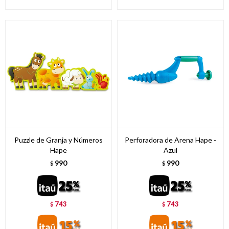
Puzzle de Granja y Números
Perforadora de Arena Hape -
Hape
Azul
990
990
$
$
743
743
$
$