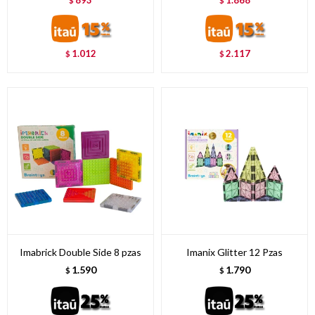
1.012
2.117
$
$
Imabrick Double Side 8 pzas
Imanix Glitter 12 Pzas
1.590
1.790
$
$