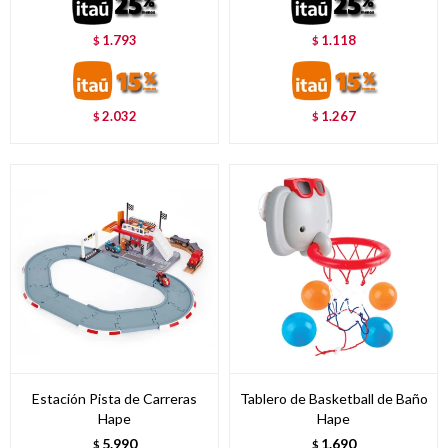
1.793
1.118
$
$
2.032
1.267
$
$
Estación Pista de Carreras
Tablero de Basketball de Baño
Hape
Hape
5.990
1.690
$
$