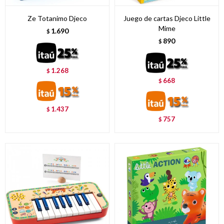
Ze Totanimo Djeco
Juego de cartas Djeco Little
Mime
1.690
$
890
$
1.268
$
668
$
1.437
$
757
$