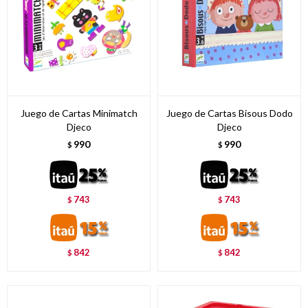
Juego de Cartas Minimatch
Juego de Cartas Bisous Dodo
Djeco
Djeco
990
990
$
$
743
743
$
$
842
842
$
$