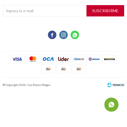
SUSCRIBIRME



© Copyright 2026 / Los Reyes Magos
Fenicio