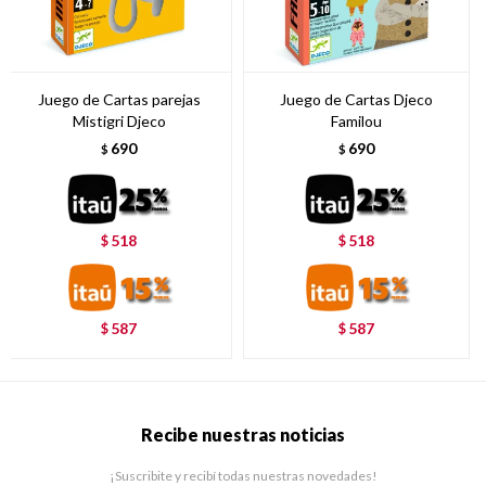
Juego de Cartas parejas
Juego de Cartas Djeco
Mistigri Djeco
Familou
690
690
$
$
518
518
$
$
587
587
$
$
Recibe nuestras noticias
¡Suscribite y recibí todas nuestras novedades!