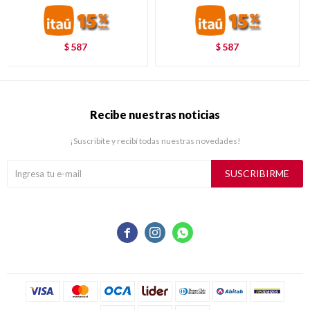
587
587
$
$
Recibe nuestras noticias
¡Suscribite y recibí todas nuestras novedades!
SUSCRIBIRME


