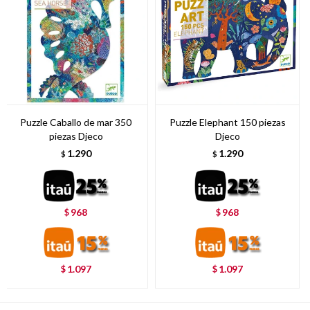
Puzzle Caballo de mar 350
Puzzle Elephant 150 piezas
piezas Djeco
Djeco
1.290
1.290
$
$
968
968
$
$
1.097
1.097
$
$