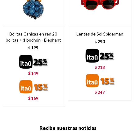
Bolitas Canicas en red 20
Lentes de Sol Spiderman
bolitas + 1 bochón - Elephant
290
$
199
$
218
$
149
$
247
$
169
$
Recibe nuestras noticias