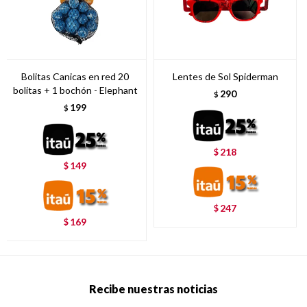
Bolitas Canicas en red 20
Lentes de Sol Spiderman
bolitas + 1 bochón - Elephant
290
$
199
$
218
$
149
$
247
$
169
$
Recibe nuestras noticias