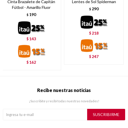
Cinta Brazalete de Capitán
Lentes de Sol Spiderman
Fútbol - Amarillo Fluor
290
$
190
$
218
$
143
$
247
$
162
$
Recibe nuestras noticias
¡Suscribite y recibí todas nuestras novedades!
SUSCRIBIRME