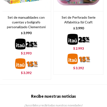
Set de manualidades con
Set de Perforado Serie
cuentas y bolígrafo
Alfabética Ibi Craft
personalizado Clementoni
3.990
$
3.990
$
2.993
$
2.993
$
3.392
$
3.392
$
Recibe nuestras noticias
¡Suscribite y recibí todas nuestras novedades!