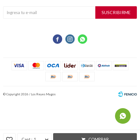
SUSCRIBIRME



© Copyright 2026 / Los Reyes Magos
Fenicio
1
COMPRAR