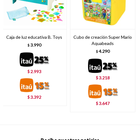
Caja de luz educativa B. Toys
Cubo de creación Super Mario
Aquabeads
3.990
$
4.290
$
2.993
$
3.218
$
3.392
$
3.647
$