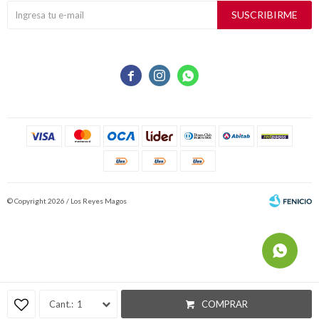
SUSCRIBIRME



© Copyright 2026 / Los Reyes Magos
Fenicio
1
COMPRAR