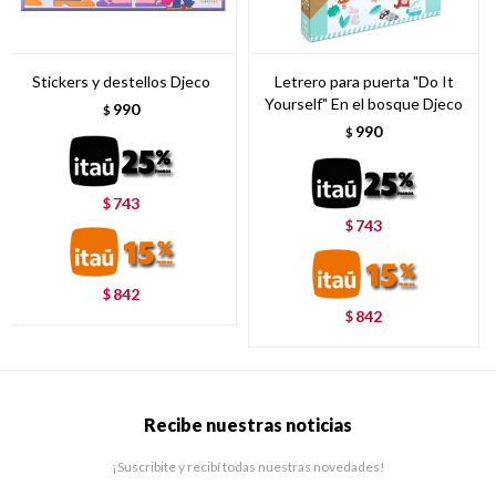
Stickers y destellos Djeco
Letrero para puerta "Do It
Yourself" En el bosque Djeco
990
$
990
$
743
$
743
$
842
$
842
$
Recibe nuestras noticias
¡Suscribite y recibí todas nuestras novedades!