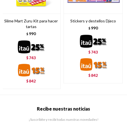
Slime Mart Zuru Kit para hacer
Stickers y destellos Djeco
tartas
990
$
990
$
743
$
743
$
842
$
842
$
Recibe nuestras noticias
¡Suscribite y recibí todas nuestras novedades!