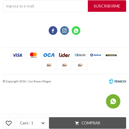
SUSCRIBIRME



© Copyright 2026 / Los Reyes Magos
Fenicio
1
COMPRAR