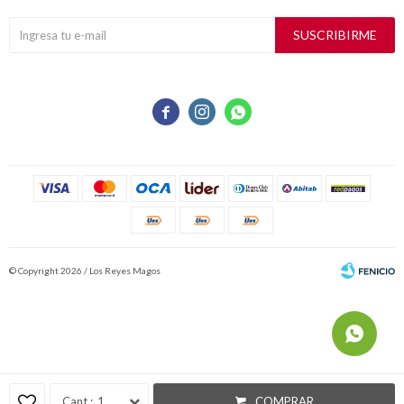
SUSCRIBIRME



© Copyright 2026 / Los Reyes Magos
Fenicio
1
COMPRAR