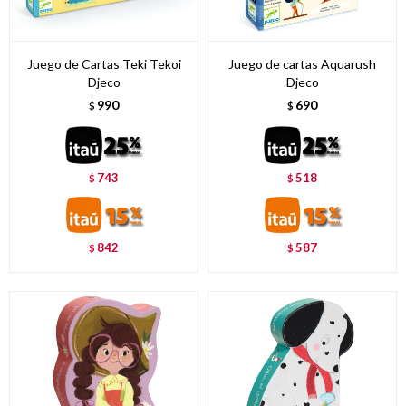
Juego de Cartas Teki Tekoi
Juego de cartas Aquarush
Djeco
Djeco
990
690
$
$
743
518
$
$
842
587
$
$