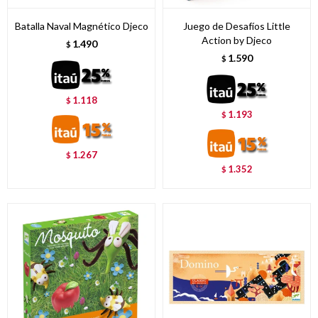
Batalla Naval Magnético Djeco
Juego de Desafíos Little
Action by Djeco
1.490
$
1.590
$
1.118
$
1.193
$
1.267
$
1.352
$