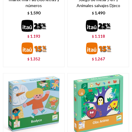
números
Animales salvajes Djeco
1.590
1.490
$
$
1.193
1.118
$
$
1.352
1.267
$
$