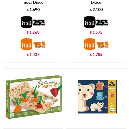
mesa Djeco
Djeco
1.690
2.100
$
$
1.268
1.575
$
$
1.437
1.785
$
$