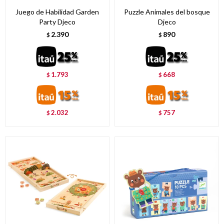
Juego de Habilidad Garden
Puzzle Animales del bosque
Party Djeco
Djeco
2.390
890
$
$
1.793
668
$
$
2.032
757
$
$