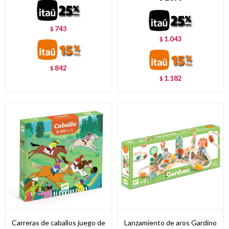
743
$
1.043
$
842
$
1.182
$
Carreras de caballos juego de
Lanzamiento de aros Gardino