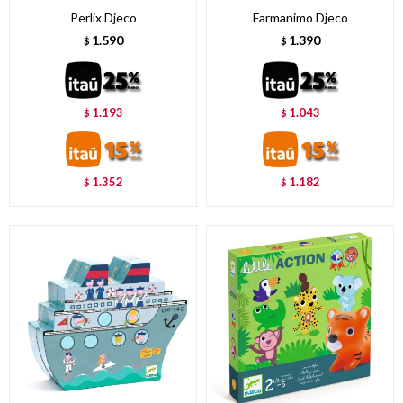
Perlix Djeco
Farmanimo Djeco
1.590
1.390
$
$
1.193
1.043
$
$
1.352
1.182
$
$