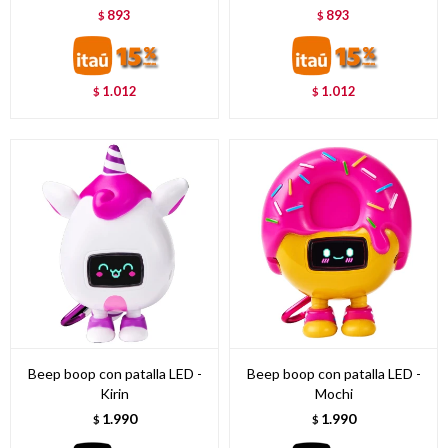
893
893
$
$
1.012
1.012
$
$
Beep boop con patalla LED -
Beep boop con patalla LED -
Kirin
Mochi
1.990
1.990
$
$