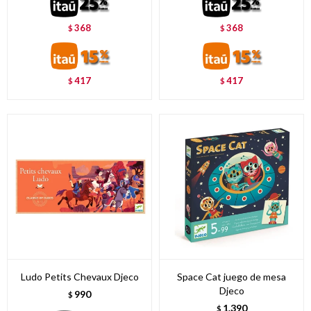
368
368
$
$
417
417
$
$
Ludo Petits Chevaux Djeco
Space Cat juego de mesa
Djeco
990
$
1.390
$