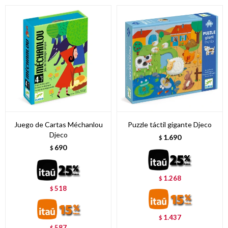
Juego de Cartas Méchanlou
Puzzle táctil gigante Djeco
Djeco
1.690
$
690
$
1.268
$
518
$
1.437
$
587
$