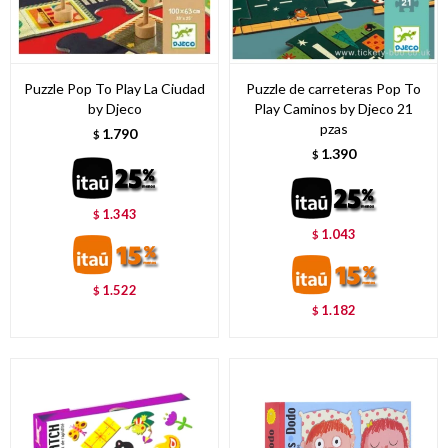
Puzzle Pop To Play La Ciudad
Puzzle de carreteras Pop To
by Djeco
Play Caminos by Djeco 21
pzas
1.790
$
1.390
$
1.343
$
1.043
$
1.522
$
1.182
$