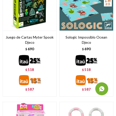
Juego de Cartas Myter Spook
Sologic Impossiblo Ocean
Djeco
Djeco
690
690
$
$
518
518
$
$
587
587
$
$