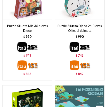
Puzzle Silueta Mia 36 piezas
Puzzle Silueta Djeco 24 Piezas
Djeco
Ollie, el dalmata
990
990
$
$
743
743
$
$
842
842
$
$