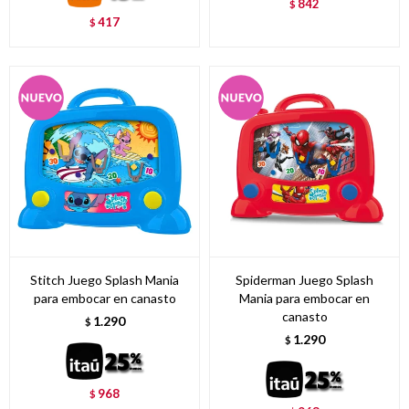
842
$
417
$
Stitch Juego Splash Mania
Spiderman Juego Splash
para embocar en canasto
Mania para embocar en
canasto
1.290
$
1.290
$
968
$