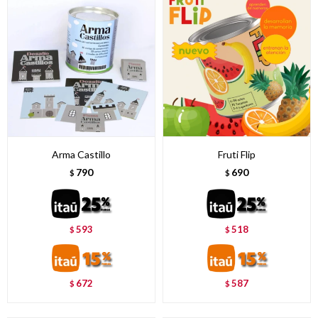
Arma Castillo
Fruti Flip
790
690
$
$
593
518
$
$
672
587
$
$