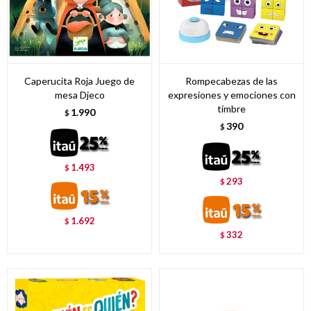
Caperucita Roja Juego de
Rompecabezas de las
mesa Djeco
expresiones y emociones con
timbre
1.990
$
390
$
1.493
$
293
$
1.692
$
332
$