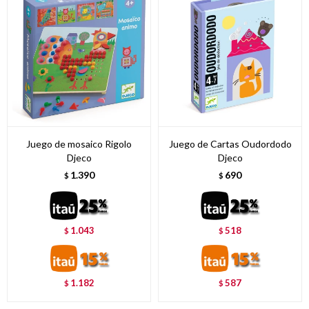
Juego de mosaico Rigolo
Juego de Cartas Oudordodo
Djeco
Djeco
1.390
690
$
$
1.043
518
$
$
1.182
587
$
$