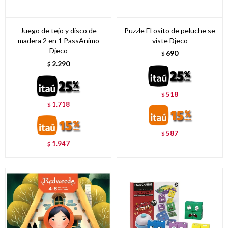
Juego de tejo y disco de
Puzzle El osito de peluche se
madera 2 en 1 PassAnimo
viste Djeco
Djeco
690
$
2.290
$
518
$
1.718
$
587
$
1.947
$