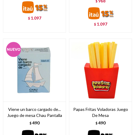
968
$
1.097
$
1.097
$
Viene un barco cargado de...
Papas Fritas Voladoras Juego
Juego de mesa Chau Pantalla
De Mesa
490
490
$
$