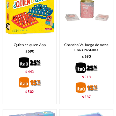
Quien es quien App
Chancho Va Juego de mesa
Chau Pantallas
590
$
690
$
443
$
518
$
502
$
587
$