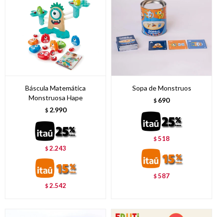
Báscula Matemática
Sopa de Monstruos
Monstruosa Hape
690
$
2.990
$
518
$
2.243
$
587
$
2.542
$