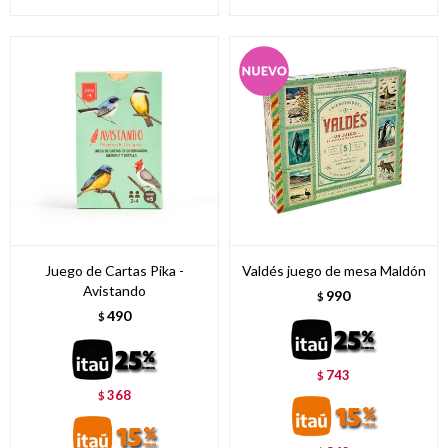
Juego de Cartas Pika -
Valdés juego de mesa Maldón
Avistando
990
$
490
$
743
$
368
$