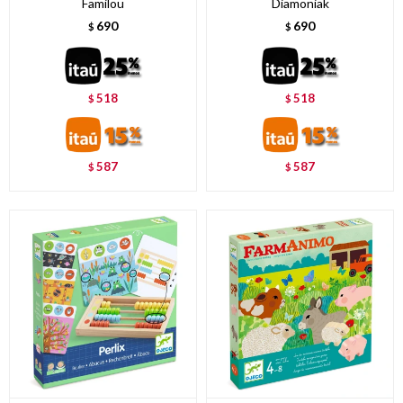
Familou
Diamoniak
690
690
$
$
518
518
$
$
587
587
$
$