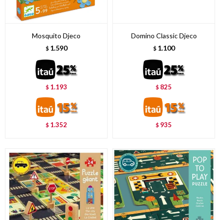
Mosquito Djeco
Domino Classic Djeco
1.590
1.100
$
$
1.193
825
$
$
1.352
935
$
$