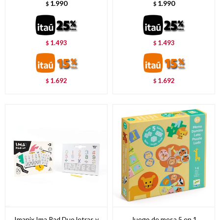
1.990
1.990
$
$
1.493
1.493
$
$
1.692
1.692
$
$
Imanix Ima Pad Duo letras y
Juego de mesa 5 en 1