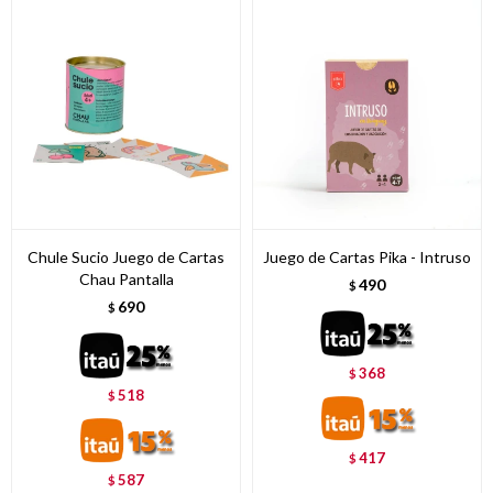
Chule Sucio Juego de Cartas
Juego de Cartas Pika - Intruso
Chau Pantalla
490
$
690
$
368
$
518
$
417
$
587
$