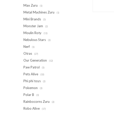
Max Zuru
(1)
Metal Machines Zuru
(1)
Mini Brands
(5)
Monster Jam
(2)
Moulin Roty
(11)
Nebulous Stars
(3)
Nerf
(1)
Otras
(27)
Our Generation
(12)
Paw Patrol
(5)
Pets Alive
(10)
Phi phi toys
(2)
Pokemon
(3)
Polar B
(3)
Rainbocorns Zuru
(2)
Robo Alive
(17)