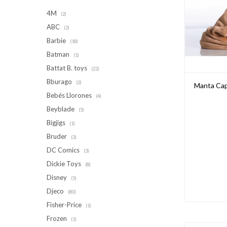
4M
(2)
ABC
(2)
Barbie
(18)
Batman
(1)
Battat B. toys
(22)
Bburago
(2)
Manta Cap
Bebés Llorones
(4)
Beyblade
(5)
Bigjigs
(1)
Bruder
(3)
DC Comics
(3)
Dickie Toys
(8)
Disney
(5)
Djeco
(80)
Fisher-Price
(1)
Frozen
(1)