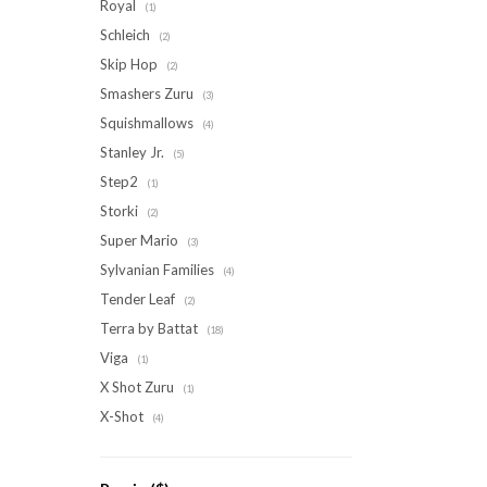
Royal
(1)
Schleich
(2)
Skip Hop
(2)
Smashers Zuru
(3)
Squishmallows
(4)
Stanley Jr.
(5)
Step2
(1)
Storki
(2)
Super Mario
(3)
Sylvanian Families
(4)
Tender Leaf
(2)
Terra by Battat
(18)
Viga
(1)
X Shot Zuru
(1)
X-Shot
(4)