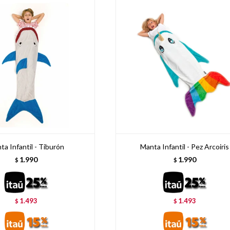
ta Infantil - Tiburón
Manta Infantil - Pez Arcoiris
1.990
1.990
$
$
1.493
1.493
$
$