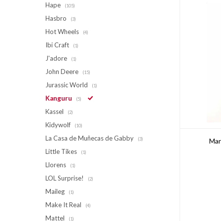
Hape
(105)
Hasbro
(3)
Hot Wheels
(4)
Ibi Craft
(1)
J'adore
(1)
John Deere
(15)
Jurassic World
(1)
Kanguru
(5)
Kassel
(2)
Kidywolf
(10)
La Casa de Muñecas de Gabby
(3)
Man
Little Tikes
(1)
Llorens
(1)
LOL Surprise!
(2)
Maileg
(1)
Make It Real
(4)
Mattel
(1)