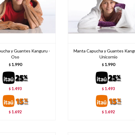
ucha y Guantes Kanguru -
Manta Capucha y Guantes Kangu
Oso
Unicornio
1.990
1.990
$
$
1.493
1.493
$
$
1.692
1.692
$
$