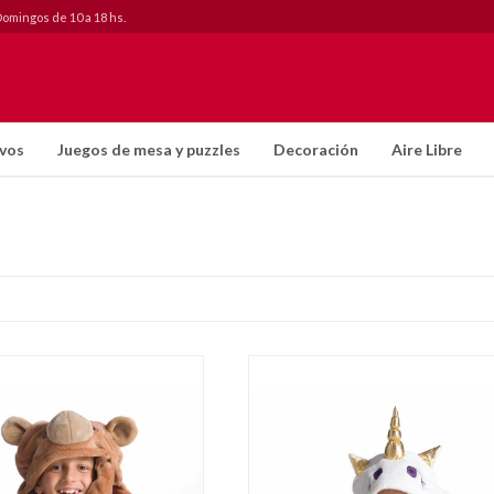
Domingos de 10 a 18 hs.
ivos
Juegos de mesa y puzzles
Decoración
Aire Libre