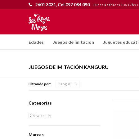
2601 3031, Cel 097 084 090
Lunes a sábados 10 a 19 hs. 
Edades
Juegos de imitación
Juguetes educat
JUEGOS DE IMITACIÓN KANGURU
Filtrando por:
Kanguru
Categorías
Disfraces
(5)
Marcas