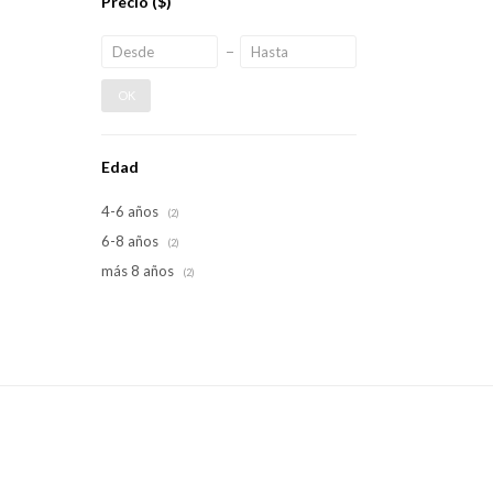
Precio
($)
OK
Edad
4-6 años
(2)
6-8 años
(2)
más 8 años
(2)