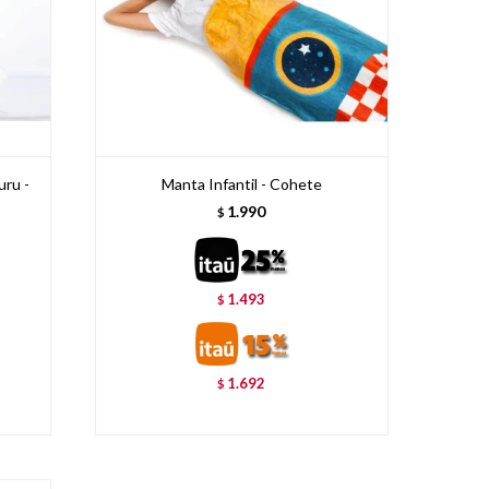
ru -
Manta Infantil - Cohete
1.990
$
1.493
$
1.692
$