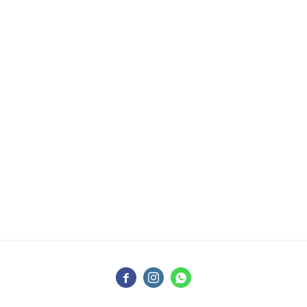


