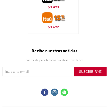
1.493
$
1.692
$
Recibe nuestras noticias
¡Suscribite y recibí todas nuestras novedades!
SUSCRIBIRME


